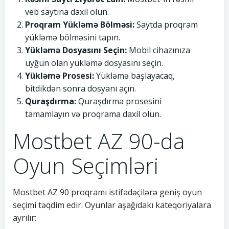
veb saytına daxil olun.
Proqram Yükləmə Bölməsi:
Saytda proqram
yükləmə bölməsini tapın.
Yükləmə Dosyasını Seçin:
Mobil cihazınıza
uyğun olan yükləmə dosyasını seçin.
Yükləmə Prosesi:
Yükləmə başlayacaq,
bitdikdən sonra dosyanı açın.
Quraşdırma:
Quraşdırma prosesini
tamamlayın və proqrama daxil olun.
Mostbet AZ 90-da
Oyun Seçimləri
Mostbet AZ 90 proqramı istifadəçilərə geniş oyun
seçimi təqdim edir. Oyunlar aşağıdakı kateqoriyalara
ayrılır: