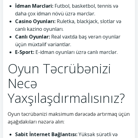
İdman Mərcləri:
Futbol, basketbol, tennis və
daha çox idman növü üzrə mərclər.
Casino Oyunları:
Ruletka, blackjack, slotlar və
canlı kazino oyunları.
Canlı Oyunlar:
Real vaxtda baş verən oyunlar
üçün müxtəlif variantlar.
E-Sport:
E-idman oyunları üzrə canlı mərclər.
Oyun Təcrübənizi
Necə
Yaxşılaşdırmalısınız?
Oyun təcrübənizi maksimum dərəcədə artırmaq üçün
aşağıdakıları nəzərə alın:
Sabit İnternet Bağlantısı:
Yüksək sürətli və