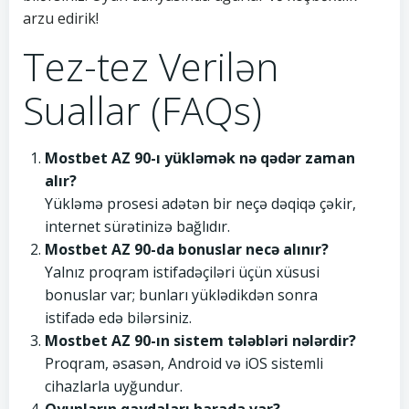
arzu edirik!
Tez-tez Verilən
Suallar (FAQs)
Mostbet AZ 90-ı yükləmək nə qədər zaman
alır?
Yükləmə prosesi adətən bir neçə dəqiqə çəkir,
internet sürətinizə bağlıdır.
Mostbet AZ 90-da bonuslar necə alınır?
Yalnız proqram istifadəçiləri üçün xüsusi
bonuslar var; bunları yüklədikdən sonra
istifadə edə bilərsiniz.
Mostbet AZ 90-ın sistem tələbləri nələrdir?
Proqram, əsasən, Android və iOS sistemli
cihazlarla uyğundur.