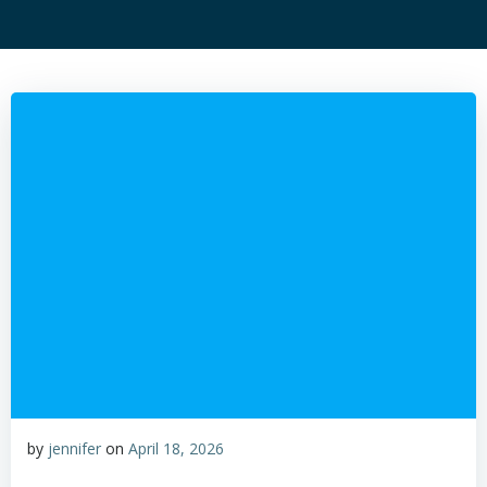
by
jennifer
on
April 18, 2026