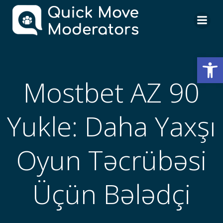
Skip
to
content
Open
Mostbet AZ 90
Yukle: Daha Yaxşı
Oyun Təcrübəsi
Üçün Bələdçi