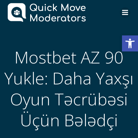
Skip
to
content
Open
Mostbet AZ 90
Yukle: Daha Yaxşı
Oyun Təcrübəsi
Üçün Bələdçi