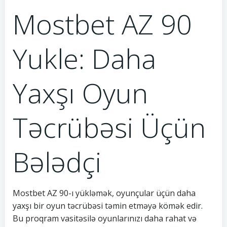
Mostbet AZ 90
Yukle: Daha
Yaxşı Oyun
Təcrübəsi Üçün
Bələdçi
Mostbet AZ 90-ı yükləmək, oyunçular üçün daha
yaxşı bir oyun təcrübəsi təmin etməyə kömək edir.
Bu proqram vasitəsilə oyunlarınızı daha rahat və