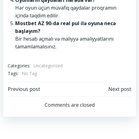
Oyunların qaydaları harada var?
Hər oyun üçün müvafiq qaydalar proqramın
içində təqdim edilir.
Mostbet AZ 90-da real pul ilə oyuna necə
başlayım?
Bir hesab açmalı və maliyyə əməliyyatlarını
tamamlamalısınız.
Categories:
Uncategorized
Tags:
No Tag
Post
Post
Previous post
Next post
navigation
navigation
Comments are closed