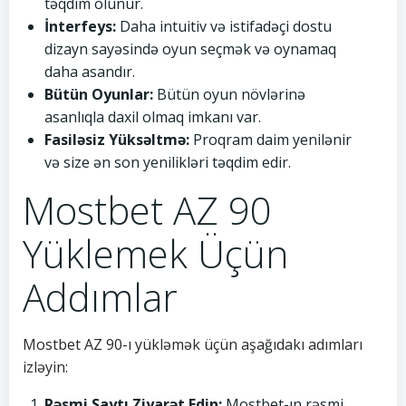
təqdim olunur.
İnterfeys:
Daha intuitiv və istifadəçi dostu
dizayn sayəsində oyun seçmək və oynamaq
daha asandır.
Bütün Oyunlar:
Bütün oyun növlərinə
asanlıqla daxil olmaq imkanı var.
Fasiləsiz Yüksəltmə:
Proqram daim yenilənir
və size ən son yenilikləri təqdim edir.
Mostbet AZ 90
Yüklemek Üçün
Addımlar
Mostbet AZ 90-ı yükləmək üçün aşağıdakı adımları
izləyin:
Rəsmi Saytı Ziyarət Edin:
Mostbet-ın rəsmi