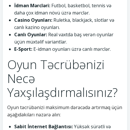
İdman Mərcləri:
Futbol, basketbol, tennis və
daha çox idman növü üzrə mərclər.
Casino Oyunları:
Ruletka, blackjack, slotlar və
canlı kazino oyunları.
Canlı Oyunlar:
Real vaxtda baş verən oyunlar
üçün müxtəlif variantlar.
E-Sport:
E-idman oyunları üzrə canlı mərclər.
Oyun Təcrübənizi
Necə
Yaxşılaşdırmalısınız?
Oyun təcrübənizi maksimum dərəcədə artırmaq üçün
aşağıdakıları nəzərə alın:
Sabit İnternet Bağlantısı:
Yüksək sürətli və