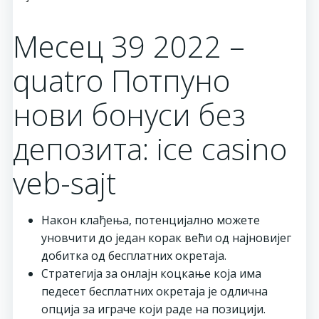
Месец 39 2022 –
quatro Потпуно
нови бонуси без
депозита: ice casino
veb-sajt
Након клађења, потенцијално можете
уновчити до један корак већи од најновијег
добитка од бесплатних окретаја.
Стратегија за онлајн коцкање која има
педесет бесплатних окретаја је одлична
опција за играче који раде на позицији.