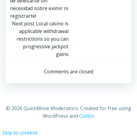
de deleitarse sin
necesidad sobre eximir ni
registrarte!
Post
Next post
Local casino is
applicable withdrawal
navigation
restrictions so you can
progressive jackpot
gains
Comments are closed
© 2026 QuickMove Moderators. Created for free using
WordPress and
Colibri
Skip to content