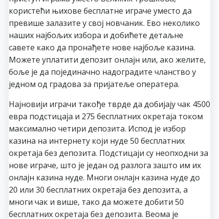
користећи њихове бесплатне играче уместо да
превише залазите у свој новчаник. Ево неколико
наших најбољих избора и добићете детаљне
савете како да пронађете нове најбоље казина.
Можете уплатити депозит онлајн или, ако желите,
боље је да појединачно надоградите чланство у
једном од градова за пријатеље оператера.
Најновији играчи такође тврде да добијају чак 4500
евра подстицаја и 275 бесплатних окретаја током
максимално четири депозита. Испод је избор
казина на интернету који нуде 50 бесплатних
окретаја без депозита. Подстицаји су неопходни за
нове играче, што је један од разлога зашто им их
онлајн казина нуде. Многи онлајн казина нуде до
20 или 30 бесплатних окретаја без депозита, а
многи чак и више, тако да можете добити 50
бесплатних окретаја без депозита. Веома је