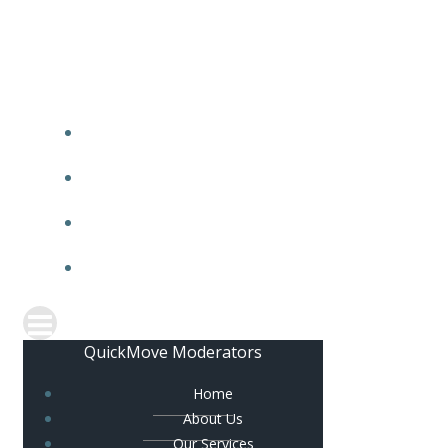
Skip
to
content
HOME
ABOUT US
OUR SERVICES
CONTACT US
QuickMove Moderators
Home
About Us
Our Services