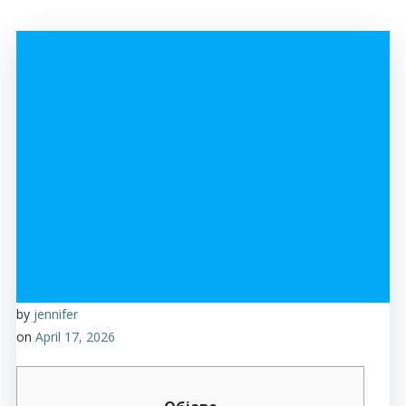
by
jennifer
on
April 17, 2026