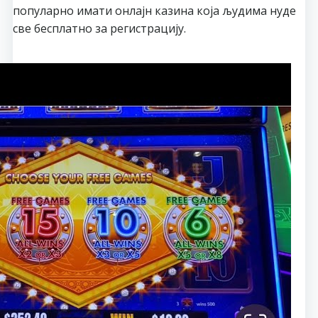
популарно имати онлајн казина која људима нуде
све бесплатно за регистрацију.