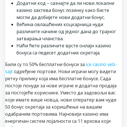
Додатни код – сазнајте да ли нови локални
казино захтева бонус лозинку како бисте
могли да добијете нови додатни бонус.
Већина овлашћених коцкарница нуди
различите начине од једног дана до трајног
затварања чланства.
Наћи ћете различите врсте онлајн казино
бонуса са педесет додатних окретаја.
Били су то 50% бесплатни бонуси за
ice casino veb-
sajt
одређене портове. Нови играчи могу видети
ретку прилику која има бесплатне бонусе. Сада
постоје понуде за нове играче и додатна продаја
за постојеће кориснике. Уместо да задовољи вас
који имате више новца, нови оператер вам нуди
50 бонус окретаја за коришћење на вашим
одабраним портовима. Најновији казино има
енергичан систем лојалности са 11 врхова који