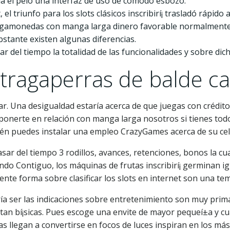
a el pelo una interfaz de uso de cómodo esbozo.
el triunfo para los slots clásicos inscribirí¡ trasladó rápido a
ragamonedas con manga larga dinero favorable normalmente
bstante existen algunas diferencias.
 del tiempo la totalidad de las funcionalidades y sobre dic
tragaperras de balde c
 Una desigualdad estaría acerca de que juegas con créditos 
ponerte en relación con manga larga nosotros si tienes tod
n puedes instalar una empleo CrazyGames acerca de su celul
sar del tiempo 3 rodillos, avances, retenciones, bonos la cu
o Contiguo, los máquinas de frutas inscribirí¡ germinan igu
ente forma sobre clasificar los slots en internet son una te
í­a ser las indicaciones sobre entretenimiento son muy prima
ltan bí¡sicas. Pues escoge una envite de mayor pequeí±a y cu
 llegan a convertirse en focos de luces inspiran en los má