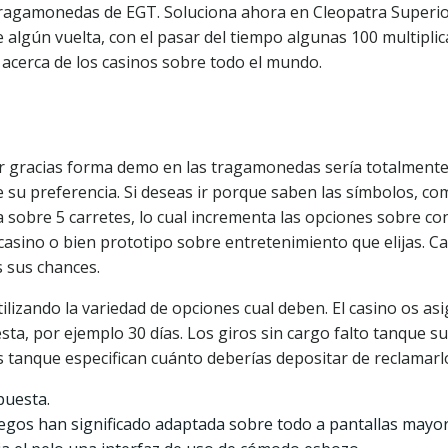
ragamonedas de EGT. Soluciona ahora en Cleopatra Superio
re algún vuelta, con el pasar del tiempo algunas 100 multip
acerca de los casinos sobre todo el mundo.
r gracias forma demo en las tragamonedas serí­a totalmente
e su preferencia. Si deseas ir porque saben las símbolos, c
 sobre 5 carretes, lo cual incrementa las opciones sobre co
 casino o bien prototipo sobre entretenimiento que elijas.
s sus chances.
tilizando la variedad de opciones cual deben. El casino os as
a, por ejemplo 30 días. Los giros sin cargo falto tanque su
s tanque especifican cuánto deberías depositar de reclamarl
puesta.
gos han significado adaptada sobre todo a pantallas mayor