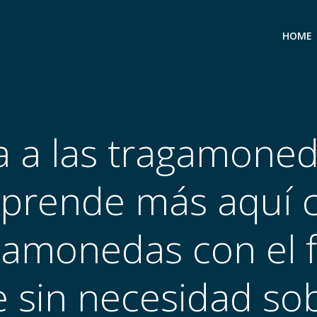
HOME
a a las tragamoned
Aprende más aquí 
gamonedas con el f
e sin necesidad so