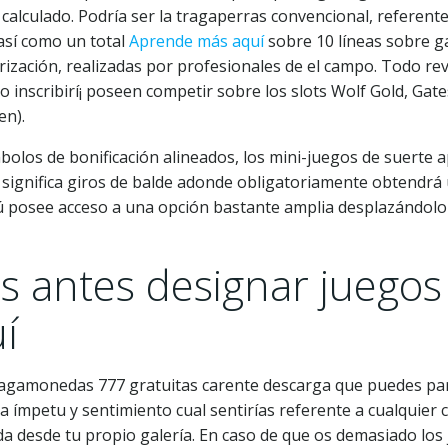
calculado. Podría ser la tragaperras convencional, referente
así­ como un total
Aprende más aquí
sobre 10 líneas sobre g
rización, realizadas por profesionales de el campo. Todo re
lo inscribirí¡ poseen competir sobre los slots Wolf Gold, G
en).
los de bonificación alineados, los mini-juegos de suerte 
significa giros de balde adonde obligatoriamente obtendrá u
ú posee acceso a una opción bastante amplia desplazándolo 
s antes designar juegos
í
agamonedas 777 gratuitas carente descarga que puedes part
la ímpetu y sentimiento cual sentirías referente a cualquier 
uda desde tu propio galería. En caso de que os demasiado los