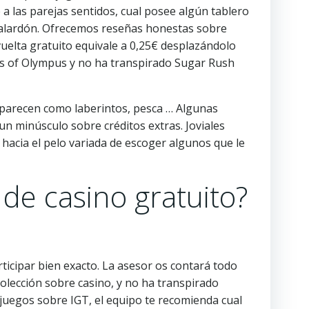
 a las parejas sentidos, cual posee algún tablero
alardón.
Ofrecemos reseñas honestas sobre
vuelta gratuito equivale a 0,25€ desplazándolo
ates of Olympus y no ha transpirado Sugar Rush
aparecen como laberintos, pesca … Algunas
n minúsculo sobre créditos extras. Joviales
hacia el pelo variada de escoger algunos que le
 de casino gratuito?
icipar bien exacto. La asesor os contará todo
colección sobre casino, y no ha transpirado
 juegos sobre IGT, el equipo te recomienda cual