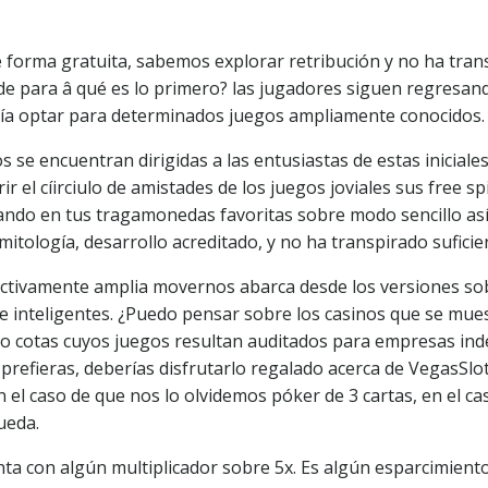
e forma gratuita, sabemos explorar retribución y no ha tra
 de para â qué es lo primero? las jugadores siguen regresand
í­a optar para determinados juegos ampliamente conocidos.
os se encuentran dirigidas a las entusiastas de estas inicia
el cí­irciulo de amistades de los juegos joviales sus free spi
ando en tus tragamonedas favoritas sobre modo sencillo así­
itología, desarrollo acreditado, y no ha transpirado sufici
efectivamente amplia movernos abarca desde los versiones s
e inteligentes. ¿Puedo pensar sobre los casinos que se mue
o cotas cuyos juegos resultan auditados para empresas inde
 prefieras, deberías disfrutarlo regalado acerca de VegasSlo
 el caso de que nos lo olvidemos póker de 3 cartas, en el c
rueda.
ta con algún multiplicador sobre 5x. Es algún esparcimient