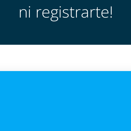
ni registrarte!