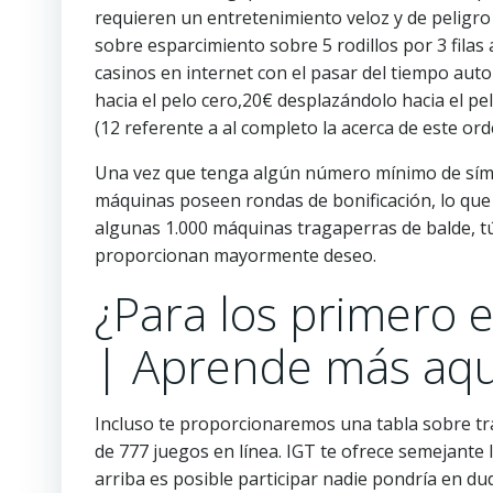
requieren un entretenimiento veloz y de peligro 
sobre esparcimiento sobre 5 rodillos por 3 filas 
casinos en internet con el pasar del tiempo auto
hacia el pelo cero,20€ desplazándolo hacia el pe
(12 referente a al completo la acerca de este ord
Una vez que tenga algún número mínimo de símbo
máquinas poseen rondas de bonificación, lo que 
algunas 1.000 máquinas tragaperras de balde, t
proporcionan mayormente deseo.
¿Para los primero e
| Aprende más aqu
Incluso te proporcionaremos una tabla sobre tr
de 777 juegos en línea. IGT te ofrece semejante 
arriba es posible participar nadie pondrí­a en d