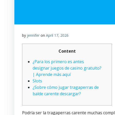
by
jennifer
on
April 17, 2026
Content
¿Para los primero es antes
designar juegos de casino gratuito?
| Aprende más aquí
Slots
¿Sobre cómo jugar tragaperras de
balde carente descargar?
Podría ser la tragaperras carente muchas compli