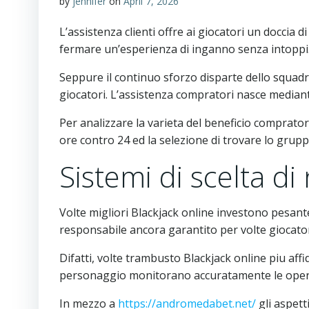
by
jennifer
on
April 7, 2026
L’assistenza clienti offre ai giocatori un doccia
fermare un’esperienza di inganno senza intoppi
Seppure il continuo sforzo disparte dello squadr
giocatori. L’assistenza compratori nasce mediant
Per analizzare la varieta del beneficio compratori
ore contro 24 ed la selezione di trovare lo gruppo
Sistemi di scelta di
Volte migliori Blackjack online investono pesan
responsabile ancora garantito per volte giocator
Difatti, volte trambusto Blackjack online piu affi
personaggio monitorano accuratamente le operazi
In mezzo a
https://andromedabet.net/
gli aspett