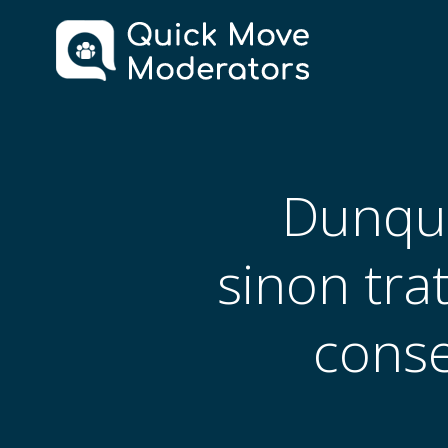
Skip
to
content
Dunque
sinon tra
conse