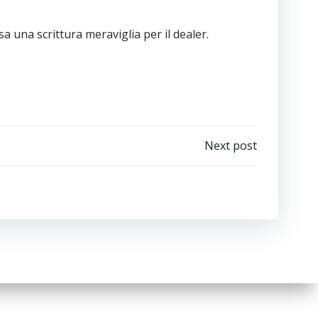
sa una scrittura meraviglia per il dealer.
Next post