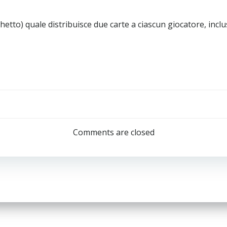
hetto) quale distribuisce due carte a ciascun giocatore, inclu
Post
navigation
Comments are closed