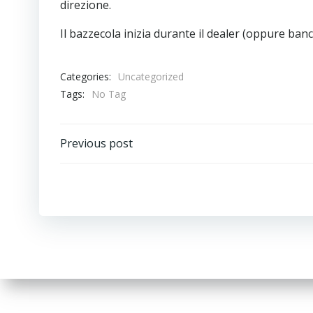
direzione.
Il bazzecola inizia durante il dealer (oppure banc
Categories:
Uncategorized
Tags:
No Tag
Post
Previous post
navigation