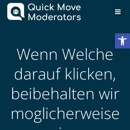
Skip
to
content
Open
Wenn Welche
darauf klicken,
beibehalten wir
moglicherweise