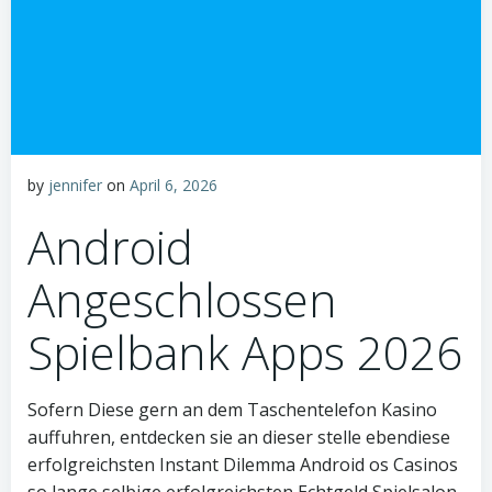
by
jennifer
on
April 6, 2026
Android
Angeschlossen
Spielbank Apps 2026
Sofern Diese gern an dem Taschentelefon Kasino
auffuhren, entdecken sie an dieser stelle ebendiese
erfolgreichsten Instant Dilemma Android os Casinos