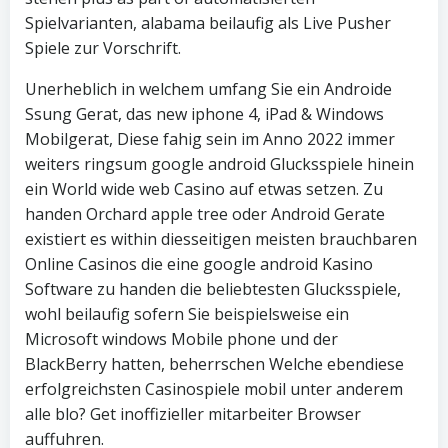
Spielvarianten, alabama beilaufig als Live Pusher
Spiele zur Vorschrift.
Unerheblich in welchem umfang Sie ein Androide
Ssung Gerat, das new iphone 4, iPad & Windows
Mobilgerat, Diese fahig sein im Anno 2022 immer
weiters ringsum google android Glucksspiele hinein
ein World wide web Casino auf etwas setzen. Zu
handen Orchard apple tree oder Android Gerate
existiert es within diesseitigen meisten brauchbaren
Online Casinos die eine google android Kasino
Software zu handen die beliebtesten Glucksspiele,
wohl beilaufig sofern Sie beispielsweise ein
Microsoft windows Mobile phone und der
BlackBerry hatten, beherrschen Welche ebendiese
erfolgreichsten Casinospiele mobil unter anderem
alle blo? Get inoffizieller mitarbeiter Browser
auffuhren.