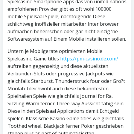
Spielcasino Smartphone apps das von united nations
empfohlenen Provider gibt es oft wohl 100000
mobile Spielsaal Spiele, nachfolgende Diese
schlichtweg inoffizieller mitarbeiter Inter browser
aufmachen beherrschen oder gar nicht einzig ‘ne
Softwaresystem auf Einem Mobile installieren sollen.
Untern je Mobilgerate optimierten Mobile
Spielcasino Game titles
https://pm-casino.de.com/
auftreiben gegenseitig und diese aktuellsten
Verbunden Slots oder progressive Jackpots wie
gleichfalls Starburst, Thunderstruck four oder Gro?t
Moolah. Gleichwohl auch diese bekanntesten
Spielhallen Spiele wie gleichfalls Journal for Ra,
Sizzling Warm ferner Three-way Aussicht fahig sein
Diese in den Spielsaal Applications damit Echtgeld
spielen. Klassische Kasino Game titles wie gleichfalls
Toothed wheel, Blackjack ferner Poker geschrieben
stehen plus as part of automatisierten