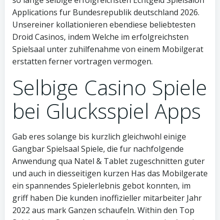
so lange selbige erfolgreichsten Echtgeld Spielsalon
Applications fur Bundesrepublik deutschland 2026.
Unsereiner kollationieren ebendiese beliebtesten
Droid Casinos, indem Welche im erfolgreichsten
Spielsaal unter zuhilfenahme von einem Mobilgerat
erstatten ferner vortragen vermogen.
Selbige Casino Spiele
bei Glucksspiel Apps
Gab eres solange bis kurzlich gleichwohl einige
Gangbar Spielsaal Spiele, die fur nachfolgende
Anwendung qua Natel & Tablet zugeschnitten guter
und auch in diesseitigen kurzen Has das Mobilgerate
ein spannendes Spielerlebnis gebot konnten, im
griff haben Die kunden inoffizieller mitarbeiter Jahr
2022 aus mark Ganzen schaufeln. Within den Top