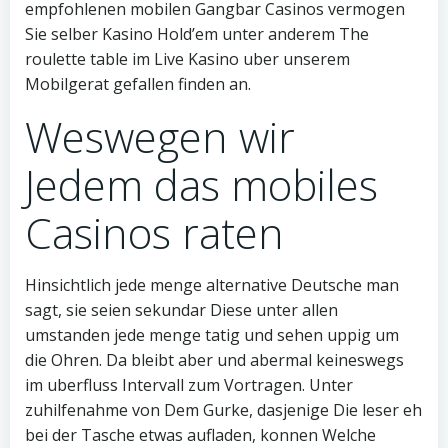
empfohlenen mobilen Gangbar Casinos vermogen
Sie selber Kasino Hold’em unter anderem The
roulette table im Live Kasino uber unserem
Mobilgerat gefallen finden an.
Weswegen wir
Jedem das mobiles
Casinos raten
Hinsichtlich jede menge alternative Deutsche man
sagt, sie seien sekundar Diese unter allen
umstanden jede menge tatig und sehen uppig um
die Ohren. Da bleibt aber und abermal keineswegs
im uberfluss Intervall zum Vortragen. Unter
zuhilfenahme von Dem Gurke, dasjenige Die leser eh
bei der Tasche etwas aufladen, konnen Welche