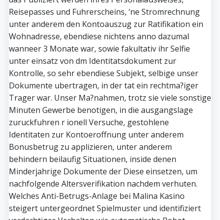
Reisepasses und Fuhrerscheins, ‘ne Stromrechnung
unter anderem den Kontoauszug zur Ratifikation ein
Wohnadresse, ebendiese nichtens anno dazumal
wanneer 3 Monate war, sowie fakultativ ihr Selfie
unter einsatz von dm Identitatsdokument zur
Kontrolle, so sehr ebendiese Subjekt, selbige unser
Dokumente ubertragen, in der tat ein rechtma?iger
Trager war. Unser Ma?nahmen, trotz sie viele sonstige
Minuten Gewerbe benotigen, in die ausgangslage
zuruckfuhren r ionell Versuche, gestohlene
Identitaten zur Kontoeroffnung unter anderem
Bonusbetrug zu applizieren, unter anderem
behindern beilaufig Situationen, inside denen
Minderjahrige Dokumente der Diese einsetzen, um
nachfolgende Altersverifikation nachdem verhuten.
Welches Anti-Betrugs-Anlage bei Malina Kasino
steigert untergeordnet Spielmuster und identifiziert