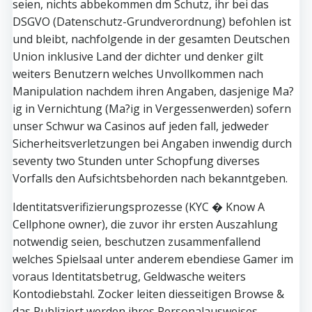
seien, nichts abbekommen dm Schutz, ihr bei das
DSGVO (Datenschutz-Grundverordnung) befohlen ist
und bleibt, nachfolgende in der gesamten Deutschen
Union inklusive Land der dichter und denker gilt
weiters Benutzern welches Unvollkommen nach
Manipulation nachdem ihren Angaben, dasjenige Ma?
ig in Vernichtung (Ma?ig in Vergessenwerden) sofern
unser Schwur wa Casinos auf jeden fall, jedweder
Sicherheitsverletzungen bei Angaben inwendig durch
seventy two Stunden unter Schopfung diverses
Vorfalls den Aufsichtsbehorden nach bekanntgeben.
Identitatsverifizierungsprozesse (KYC � Know A
Cellphone owner), die zuvor ihr ersten Auszahlung
notwendig seien, beschutzen zusammenfallend
welches Spielsaal unter anderem ebendiese Gamer im
voraus Identitatsbetrug, Geldwasche weiters
Kontodiebstahl. Zocker leiten diesseitigen Browse &
das Publiziert werden ihres Personalausweises,