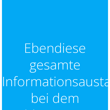
Ebendiese
gesamte
Informationsaust
bei dem