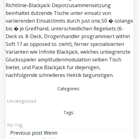
Richtlinie-Blackjack-Depotzusammensetzung
beinhaltet dutzende Tische unter einsatz von
variierenden Einsatzlimits durch just one,50 � solange
bis � je Greifhand, unterschiedlichen Regelsets (6-
Deck vs. 8-Deck, Drogenhandler programmiert within
Soft 17 as opposed to. zieht), ferner spezialisierten
Varianten wie Infinite Blackjack, welches unbegrenzte
Glucksspieler amplitudenmodulation selben Tisch
bietet, und Pace Blackjack fur diejenigen,
nachfolgende schnelleres Hektik begunstigen.
Categories:
Uncategorized
Tags:
No Tag
Post
Previous post
Wenn