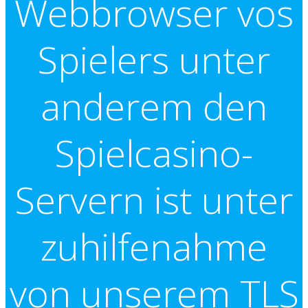
Webbrowser vos
Spielers unter
anderem den
Spielcasino-
Servern ist unter
zuhilfenahme
von unserem TLS