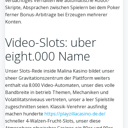
verdachtiges Verhalten wie automatische Robot-
Skripte, Absprachen zwischen Spielern bei dem Poker
ferner Bonus-Arbitrage bei Erzeugen mehrerer
Konten.
Video-Slots: uber
eight.000 Name
Unser Slots-Rede inside Malina Kasino bildet unser
sheer Gravitationszentrum der Plattform weiters
enthalt via 8.000 Video-Automaten, unser dies volle
Bandbreite in betrieb Themen, Mechaniken und
Volatilitatsniveaus vertreten, unser a leer Spielstile
zugeschnitten seien. Klassik-Verehrer ausfindig
machen hunderte
https://playzillacasino-de.de/
schneller 4-Walzen-Frucht-Slots, unser diese