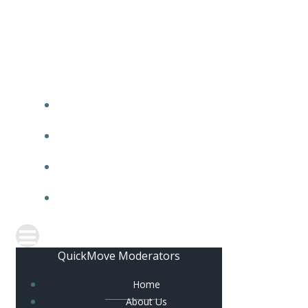
Skip
to
content
QuickMove Moderators
Home
About Us