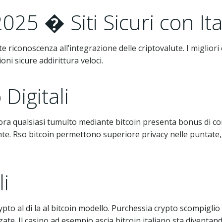
025 � Siti Sicuri con Ita
e riconoscenza all’integrazione delle criptovalute. I miglior
ni sicure addirittura veloci.
Digitali
ora qualsiasi tumulto mediante bitcoin presenta bonus di co
nte. Rso bitcoin permettono superiore privacy nelle puntate,
li
ypto al di la al bitcoin modello. Purchessia crypto scompiglio
te. Il casino ad esempio ascia bitcoin italiano sta diventan