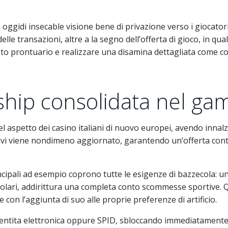
gidi insecable visione bene di privazione verso i giocatori i
delle transazioni, altre a la segno dell’offerta di gioco, in q
sto prontuario e realizzare una disamina dettagliata come co
hip consolidata nel gami
 aspetto dei casino italiani di nuovo europei, avendo innalzat
ortivi viene nondimeno aggiornato, garantendo un’offerta co
ncipali ad esempio coprono tutte le esigenze di bazzecola: un
regolari, addirittura una completa conto scommesse sportive.
 con l’aggiunta di suo alle proprie preferenze di artificio.
identita elettronica oppure SPID, sbloccando immediatamente