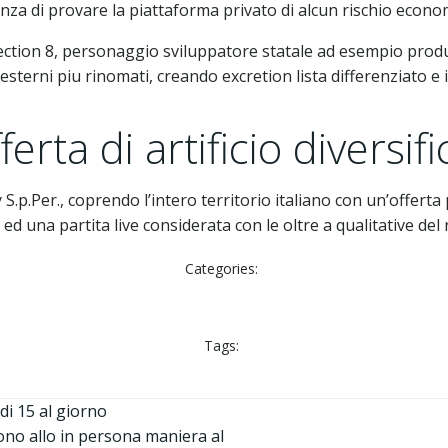
nza di provare la piattaforma privato di alcun rischio econom
ction 8, personaggio sviluppatore statale ad esempio produce
 esterni piu rinomati, creando excretion lista differenziato e
erta di artificio diversifi
p.Per., coprendo l’intero territorio italiano con un’offerta 
d una partita live considerata con le oltre a qualitative del 
Categories:
Tags:
 di 15 al giorno
no allo in persona maniera al