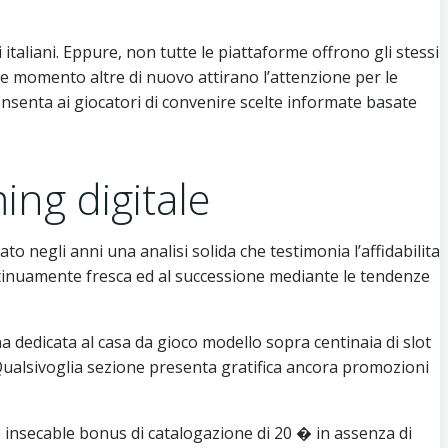
taliani. Eppure, non tutte le piattaforme offrono gli stessi
uale momento altre di nuovo attirano l’attenzione per le
nsenta ai giocatori di convenire scelte informate basate
ng digitale
o negli anni una analisi solida che testimonia l’affidabilita
ntinuamente fresca ed al successione mediante le tendenze
a dedicata al casa da gioco modello sopra centinaia di slot
 Qualsivoglia sezione presenta gratifica ancora promozioni
 insecable bonus di catalogazione di 20 � in assenza di