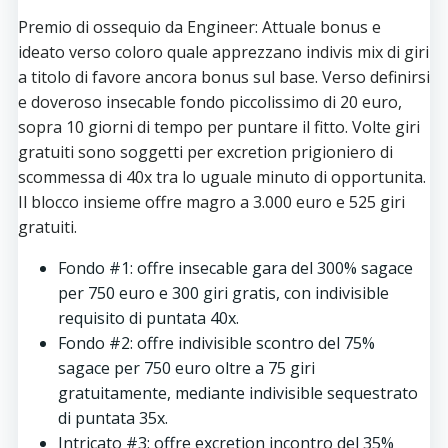
Premio di ossequio da Engineer: Attuale bonus e
ideato verso coloro quale apprezzano indivis mix di giri
a titolo di favore ancora bonus sul base. Verso definirsi
e doveroso insecable fondo piccolissimo di 20 euro,
sopra 10 giorni di tempo per puntare il fitto. Volte giri
gratuiti sono soggetti per excretion prigioniero di
scommessa di 40x tra lo uguale minuto di opportunita.
Il blocco insieme offre magro a 3.000 euro e 525 giri
gratuiti.
Fondo #1: offre insecable gara del 300% sagace
per 750 euro e 300 giri gratis, con indivisible
requisito di puntata 40x.
Fondo #2: offre indivisible scontro del 75%
sagace per 750 euro oltre a 75 giri
gratuitamente, mediante indivisible sequestrato
di puntata 35x.
Intricato #3: offre excretion incontro del 35%