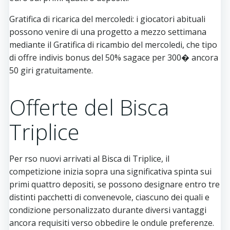
Gratifica di ricarica del mercoledi: i giocatori abituali
possono venire di una progetto a mezzo settimana
mediante il Gratifica di ricambio del mercoledi, che tipo
di offre indivis bonus del 50% sagace per 300� ancora
50 giri gratuitamente.
Offerte del Bisca
Triplice
Per rso nuovi arrivati al Bisca di Triplice, il
competizione inizia sopra una significativa spinta sui
primi quattro depositi, se possono designare entro tre
distinti pacchetti di convenevole, ciascuno dei quali e
condizione personalizzato durante diversi vantaggi
ancora requisiti verso obbedire le ondule preferenze.