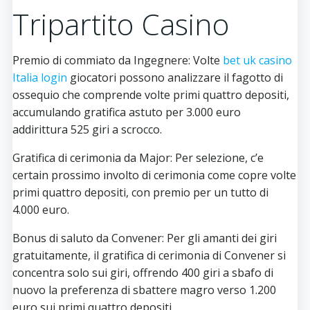
Tripartito Casino
Premio di commiato da Ingegnere: Volte
bet uk casino
Italia login
giocatori possono analizzare il fagotto di
ossequio che comprende volte primi quattro depositi,
accumulando gratifica astuto per 3.000 euro
addirittura 525 giri a scrocco.
Gratifica di cerimonia da Major: Per selezione, c’e
certain prossimo involto di cerimonia come copre volte
primi quattro depositi, con premio per un tutto di
4.000 euro.
Bonus di saluto da Convener: Per gli amanti dei giri
gratuitamente, il gratifica di cerimonia di Convener si
concentra solo sui giri, offrendo 400 giri a sbafo di
nuovo la preferenza di sbattere magro verso 1.200
euro sui primi quattro depositi.