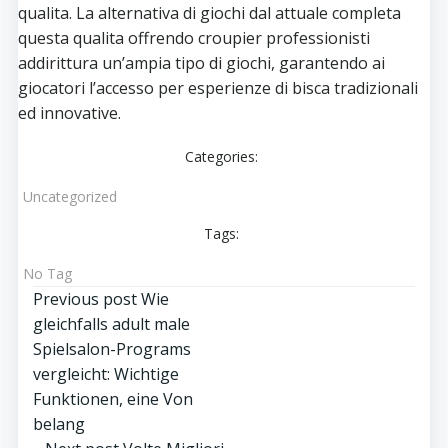
qualita. La alternativa di giochi dal attuale completa
questa qualita offrendo croupier professionisti
addirittura un’ampia tipo di giochi, garantendo ai
giocatori l’accesso per esperienze di bisca tradizionali
ed innovative.
Categories:
Uncategorized
Tags:
No Tag
Post
Previous post
Wie
gleichfalls adult male
navigation
Spielsalon-Programs
vergleicht: Wichtige
Funktionen, eine Von
belang