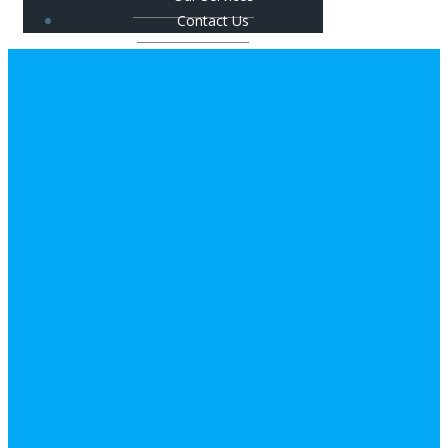
Contact Us