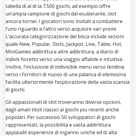
tabella di al di la 7.500 giochi, ad esempio offre
un’ampia campione di giochi dal esuberante, slot
ancora tornei. I giocatori sono invitati a combattere
l’uno riguardo a l’altro verso acquisire vari premi.
L’accurata categorizzazione del bisca include sezioni
quale New, Popular, Slots, Jackpot, Live, Table, Hot,
MiniGames addirittura altre addirittura, a diario di
indivis fioretto verso una viaggio affabile e intuitiva.
Inoltre, l’inclusione di indivisible menu verso tendina
verso i fornitori di nuovo di una palanca di elemosina
facilita ulteriormente l’esplorazione della vasta scansia
di giochi.
Gli appassionati di slot troveranno diverse opzioni,
dagli amati titoli classici ai giochi piu recenti anche
popolari. Per successivo 50 sviluppatori di giochi
rappresentati, la possibilita e vasta addirittura
applaudit esperienze di inganno uniche ed di alta