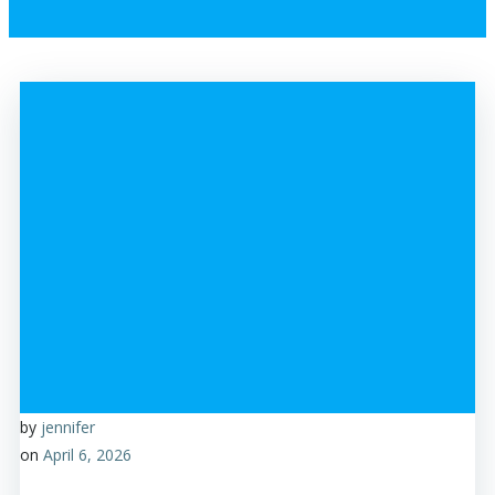
by
jennifer
on
April 6, 2026