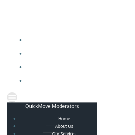
Skip
to
content
HOME
ABOUT US
OUR SERVICES
CONTACT US
QuickMove Moderators
Home
About Us
Our Services