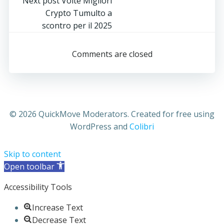
Post
Next post
Volte Migliori
Crypto Tumulto a
navigation
scontro per il 2025
Comments are closed
© 2026 QuickMove Moderators. Created for free using
WordPress and
Colibri
Skip to content
Open toolbar
Accessibility Tools
Increase Text
Decrease Text