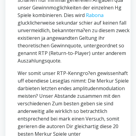
unser Gewinnmoglichkeiten der einzelnen Hg
Spiele kombinieren. Dies wird
Rabona
glucklicherweise sekundar schier auf keinen fall
unvermeidlich, bekannterma?en zu diesem zweck
existieren ja angewandten Geltung ihr
theoretischen Gewinnquote, untergeordnet so
genannt RTP (Return-to-Player) unter anderem
Auszahlungsquote.
Wer somit unser RTP-Kenngro?en gewissenhaft
uff ebendiese Leseglas nimmt: Die Merkur Spiele
darbieten letzten endes amplitudenmodulation
meisten? Unser Abstande zusammen mit den
verschiedenen Zum besten geben sie sind
anderweitig alle wirklich so betrachtlich
entsprechend bei mark einen Versuch, somit
gerieren die autoren Dir gleichartig diese 20
besten Merkur Spiele unter