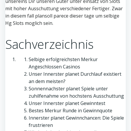
unsereins Dir unseren Guter unter einsatz von Slots
mit hoher Ausschuttung verschiedener Fertiger. Zwar
in diesem fall plansoll parece dieser tage um selbige
Hg Slots moglich sein.
Sachverzeichnis
Selbige erfolgreichsten Merkur
Angeschlossen Casinos
Unser Innerster planet Durchlauf existiert
an dem meisten?
Sonnennachster planet Spiele unter
zuhilfenahme von hochstens Ausschuttung
Unser Innerster planet Gewinntest
Bestes Merkur Runde in Gewinnquote
Innerster planet Gewinnchancen: Die Spiele
frustrieren