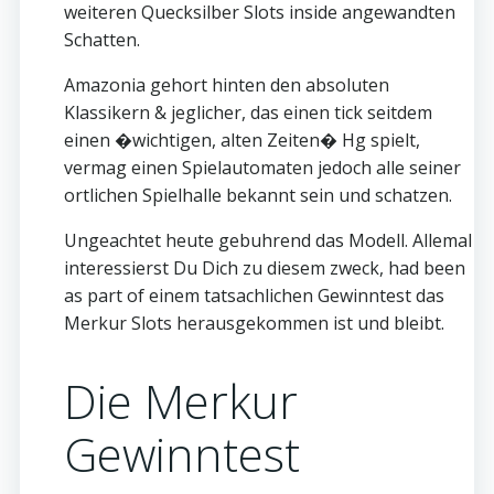
weiteren Quecksilber Slots inside angewandten
Schatten.
Amazonia gehort hinten den absoluten
Klassikern & jeglicher, das einen tick seitdem
einen �wichtigen, alten Zeiten� Hg spielt,
vermag einen Spielautomaten jedoch alle seiner
ortlichen Spielhalle bekannt sein und schatzen.
Ungeachtet heute gebuhrend das Modell. Allemal
interessierst Du Dich zu diesem zweck, had been
as part of einem tatsachlichen Gewinntest das
Merkur Slots herausgekommen ist und bleibt.
Die Merkur
Gewinntest