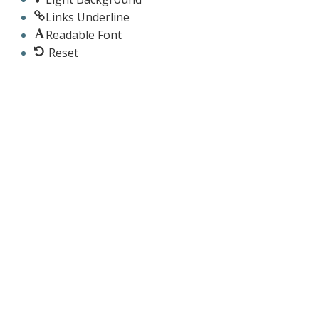
Links Underline
Readable Font
Reset