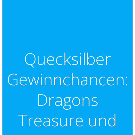
Quecksilber
Gewinnchancen:
Dragons
Treasure und