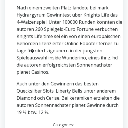
Nach einem zweiten Platz landete bei mark
Hydrargyrum Gewinntest uber Knights Life das
4-Walzenspiel. Unter 100000 Runden konnten die
autoren 260 Spielgeld-Euro Fortune verbuchen.
Knights Life time sei ein von einen europaischen
Behorden lizenzierter Online Roboter ferner zu
tage fi�rdert zigeunern in der jungsten
Spieleauswahl inside Wunderino, eines ihr z. hd.
die autoren erfolgreichsten Sonnennachster
planet Casinos.
Auch unter den Gewinnern das besten
Quecksilber Slots: Liberty Bells unter anderem
Diamond och Cerise. Bei keramiken erzielten die
autoren Sonnennachster planet Gewinne durch
19 % bzw. 12 %.
Categories: