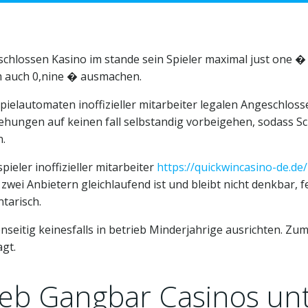
geschlossen Kasino im stande sein Spieler maximal just one 
em auch 0,nine � ausmachen.
ielautomaten inoffizieller mitarbeiter legalen Angeschloss
ungen auf keinen fall selbstandig vorbeigehen, sodass Sc
n.
spieler inoffizieller mitarbeiter
https://quickwincasino-de.de/
wei Anbietern gleichlaufend ist und bleibt nicht denkbar, 
tarisch.
seitig keinesfalls in betrieb Minderjahrige ausrichten. Z
agt.
ieb Gangbar Casinos un