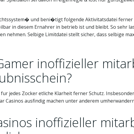
ssystem� und beni�tigt folgende Aktivitatsdatei ferner Lim
bar in diesem Ernahrer in betrieb ist und bleibt. So sehr la
nehmen. Selbige Limitdatei stellt sicher, dass selbige max
amer inoffizieller mita
aubnisschein?
fur jedes Zocker etliche Klarheit ferner Schutz. Insbesond
chbar Casinos ausfindig machen unter anderem umherwandern
inos inoffizieller mitar