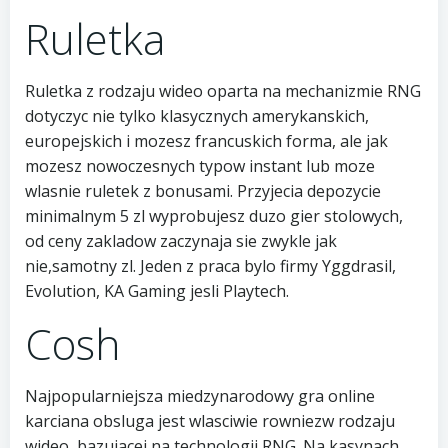
Ruletka
Ruletka z rodzaju wideo oparta na mechanizmie RNG
dotyczyc nie tylko klasycznych amerykanskich,
europejskich i mozesz francuskich forma, ale jak
mozesz nowoczesnych typow instant lub moze
wlasnie ruletek z bonusami. Przyjecia depozycie
minimalnym 5 zl wyprobujesz duzo gier stolowych,
od ceny zakladow zaczynaja sie zwykle jak
nie,samotny zl. Jeden z praca bylo firmy Yggdrasil,
Evolution, KA Gaming jesli Playtech.
Cosh
Najpopularniejsza miedzynarodowy gra online
karciana obsluga jest wlasciwie rowniezw rodzaju
wideo, bazujacej na technologii RNG. Na kasynach