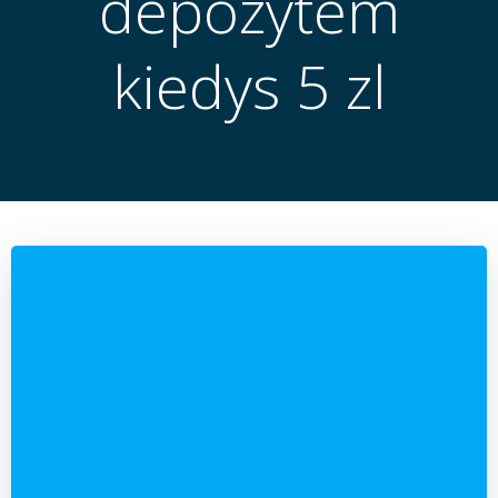
depozytem
kiedys 5 zl