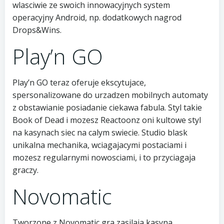
wlasciwie ze swoich innowacyjnych system
operacyjny Android, np. dodatkowych nagrod
Drops&Wins.
Play’n GO
Play’n GO teraz oferuje ekscytujace,
spersonalizowane do urzadzen mobilnych automaty
z obstawianie posiadanie ciekawa fabula. Styl takie
Book of Dead i mozesz Reactoonz oni kultowe styl
na kasynach siec na calym swiecie. Studio blask
unikalna mechanika, wciagajacymi postaciami i
mozesz regularnymi nowosciami, i to przyciagaja
graczy.
Novomatic
Tworzone z Novomatic gra zasilaja kasyna