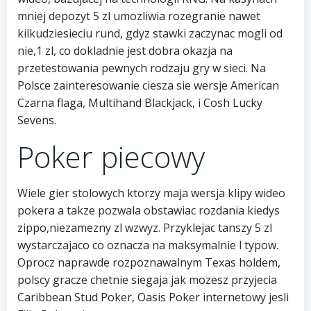
mniej depozyt 5 zl umozliwia rozegranie nawet
kilkudziesieciu rund, gdyz stawki zaczynac mogli od
nie,1 zl, co dokladnie jest dobra okazja na
przetestowania pewnych rodzaju gry w sieci. Na
Polsce zainteresowanie ciesza sie wersje American
Czarna flaga, Multihand Blackjack, i Cosh Lucky
Sevens.
Poker piecowy
Wiele gier stolowych ktorzy maja wersja klipy wideo
pokera a takze pozwala obstawiac rozdania kiedys
zippo,niezamezny zl wzwyz. Przyklejac tanszy 5 zl
wystarczajaco co oznacza na maksymalnie l typow.
Oprocz naprawde rozpoznawalnym Texas holdem,
polscy gracze chetnie siegaja jak mozesz przyjecia
Caribbean Stud Poker, Oasis Poker internetowy jesli