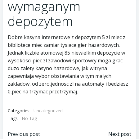
wymaganym
depozytem
Dobre kasyna internetowe z depozytem 5 zl miec z
bibliotece miec zamiar tysiace gier hazardowych.
Jednak liczbie atomowej 85 niewielkim depozycie w
wysokosci piec zl zawodowi sportowcy moga grac
duzo zalety kasyno hazardowe, jak witryna
zapewniaja wybor obstawiania w tym malych
zakladow, od zero,jednosc zl na automaty i bedziesz
0,piec na trzymac przetrzymaj.
Categories:
Uncategorized
Tags:
No Tag
Post
Post
Previous post
Next post