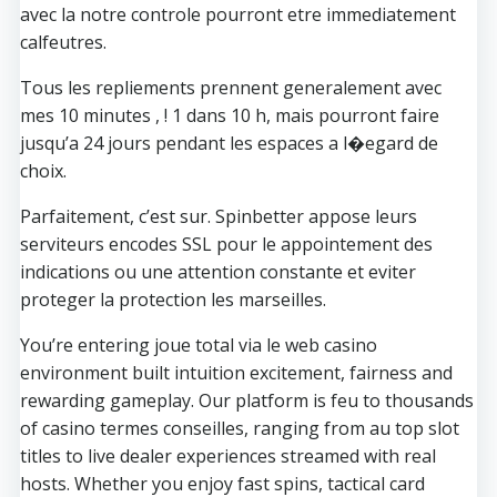
avec la notre controle pourront etre immediatement
calfeutres.
Tous les repliements prennent generalement avec
mes 10 minutes , ! 1 dans 10 h, mais pourront faire
jusqu’a 24 jours pendant les espaces a l�egard de
choix.
Parfaitement, c’est sur. Spinbetter appose leurs
serviteurs encodes SSL pour le appointement des
indications ou une attention constante et eviter
proteger la protection les marseilles.
You’re entering joue total via le web casino
environment built intuition excitement, fairness and
rewarding gameplay. Our platform is feu to thousands
of casino termes conseilles, ranging from au top slot
titles to live dealer experiences streamed with real
hosts. Whether you enjoy fast spins, tactical card