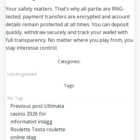
Your safety matters. That’s why all partie are RNG-
tested, payment transfers are encrypted and account
details remain protected at all times. You can deposit
quickly, withdraw securely and track your wallet with
full transparency. No matter where you play from, you
stay interesse control.
Categories:
Uncategorized
Tags:
No Tag
Post
Previous post
Ultimata
casino 2026 för
navigation
informativt inlägg
Roulette Testa roulette
online idag