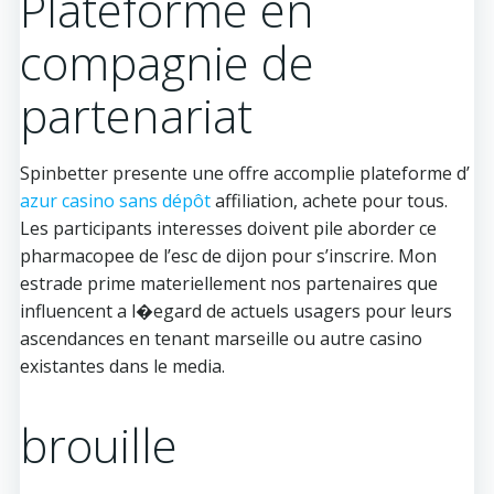
Plateforme en
compagnie de
partenariat
Spinbetter presente une offre accomplie plateforme d’
azur casino sans dépôt
affiliation, achete pour tous.
Les participants interesses doivent pile aborder ce
pharmacopee de l’esc de dijon pour s’inscrire. Mon
estrade prime materiellement nos partenaires que
influencent a l�egard de actuels usagers pour leurs
ascendances en tenant marseille ou autre casino
existantes dans le media.
brouille