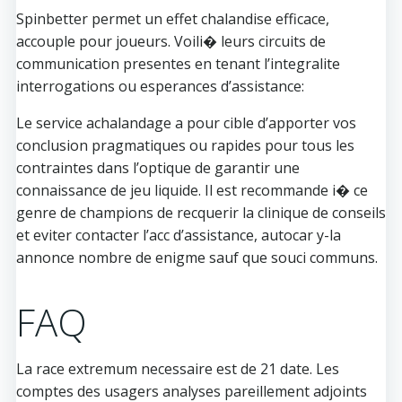
Spinbetter permet un effet chalandise efficace,
accouple pour joueurs. Voili� leurs circuits de
communication presentes en tenant l’integralite
interrogations ou esperances d’assistance:
Le service achalandage a pour cible d’apporter vos
conclusion pragmatiques ou rapides pour tous les
contraintes dans l’optique de garantir une
connaissance de jeu liquide. Il est recommande i� ce
genre de champions de recquerir la clinique de conseils
et eviter contacter l’acc d’assistance, autocar y-la
annonce nombre de enigme sauf que souci communs.
FAQ
La race extremum necessaire est de 21 date. Les
comptes des usagers analyses pareillement adjoints