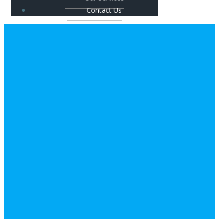
Contact Us