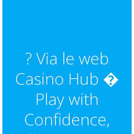
? Via le web
Casino Hub �
Play with
Confidence,