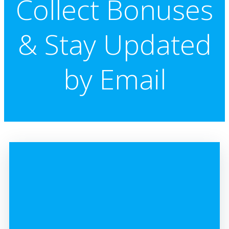
Collect Bonuses
& Stay Updated
by Email