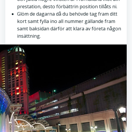
prestation, desto förbättrin position tillåts ni.
Glöm de dagarna då du behövde tag fram ditt
kort samt fylla ino all nummer gällande fram
samt baksidan därför att klara av företa någon
insättning.