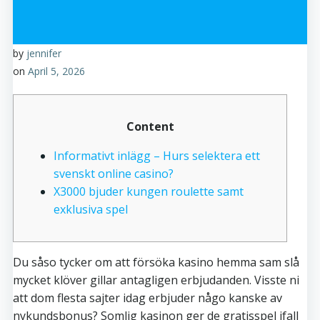
by
jennifer
on
April 5, 2026
Content
Informativt inlägg – Hurs selektera ett
svenskt online casino?
X3000 bjuder kungen roulette samt
exklusiva spel
Du såso tycker om att försöka kasino hemma sam slå
mycket klöver gillar antagligen erbjudanden. Visste ni
att dom flesta sajter idag erbjuder någo kanske av
nykundsbonus? Somlig kasinon ger de gratisspel ifall