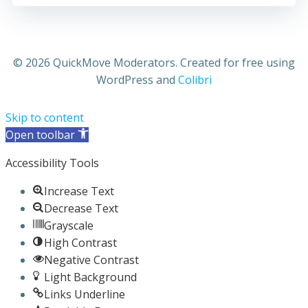
© 2026 QuickMove Moderators. Created for free using
WordPress and
Colibri
Skip to content
Open toolbar
Accessibility Tools
Increase Text
Decrease Text
Grayscale
High Contrast
Negative Contrast
Light Background
Links Underline