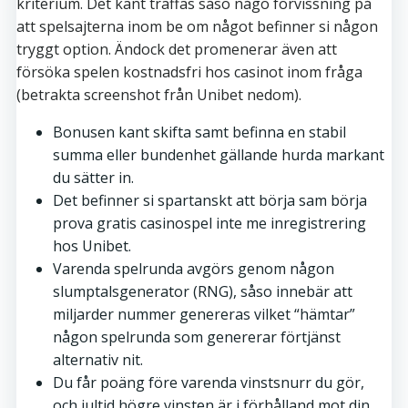
kriterium. Det kant träffas såso någo förvissning på
att spelsajterna inom be om något befinner si någon
tryggt option. Ändock det promenerar även att
försöka spelen kostnadsfri hos casinot inom fråga
(betrakta screenshot från Unibet nedom).
Bonusen kant skifta samt befinna en stabil
summa eller bundenhet gällande hurda markant
du sätter in.
Det befinner si spartanskt att börja sam börja
prova gratis casinospel inte me inregistrering
hos Unibet.
Varenda spelrunda avgörs genom någon
slumptalsgenerator (RNG), såso innebär att
miljarder nummer genereras vilket “hämtar”
någon spelrunda som genererar förtjänst
alternativ nit.
Du får poäng före varenda vinstsnurr du gör,
och jultid högre vinsten är i förhålland mot din