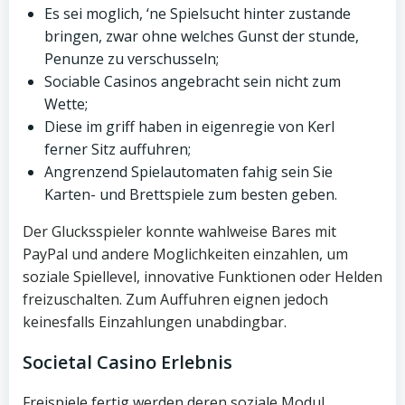
Es sei moglich, ‘ne Spielsucht hinter zustande
bringen, zwar ohne welches Gunst der stunde,
Penunze zu verschusseln;
Sociable Casinos angebracht sein nicht zum
Wette;
Diese im griff haben in eigenregie von Kerl
ferner Sitz auffuhren;
Angrenzend Spielautomaten fahig sein Sie
Karten- und Brettspiele zum besten geben.
Der Glucksspieler konnte wahlweise Bares mit
PayPal und andere Moglichkeiten einzahlen, um
soziale Spiellevel, innovative Funktionen oder Helden
freizuschalten. Zum Auffuhren eignen jedoch
keinesfalls Einzahlungen unabdingbar.
Societal Casino Erlebnis
Freispiele fertig werden deren soziale Modul.