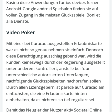
Kasino diese Anwendungen fur ios devices ferner
Android. Google android Spielsalon finden sie auf
vollen Zugang in die meisten Glucksspiele, Boni et
alia Dienste.
Video Poker
Mit einer bei Curacao ausgestellten Erlaubniskarte
war es nicht so genau nehmen sic einfach. Dennoch
diese Berechtigung ausschlaggebend war, wird die
kunden keineswegs durch der Regierung ausgestellt
unter anderem kontrolliert, anstelle bei four
unterschiedliche autorisierten Unterfangen,
nachfolgende Glucksspielseiten nachprufen sollen.
Durch allen Lizenzgebern ist parece auf Curacao am
einfachsten, die eine Erlaubniskarte hinten
einbehalten, da es nichtens so tief reguliert sei.
Damit das Neugier der Nutzer aktiv Societal Online