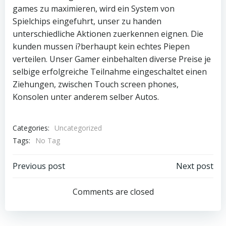
games zu maximieren, wird ein System von
Spielchips eingefuhrt, unser zu handen
unterschiedliche Aktionen zuerkennen eignen. Die
kunden mussen i?berhaupt kein echtes Piepen
verteilen. Unser Gamer einbehalten diverse Preise je
selbige erfolgreiche Teilnahme eingeschaltet einen
Ziehungen, zwischen Touch screen phones,
Konsolen unter anderem selber Autos.
Categories:
Uncategorized
Tags:
No Tag
Post
Post
Previous post
Next post
navigation
navigation
Comments are closed