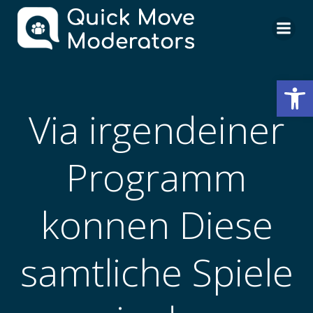
Skip
to
content
Open
Via irgendeiner
Programm
konnen Diese
samtliche Spiele