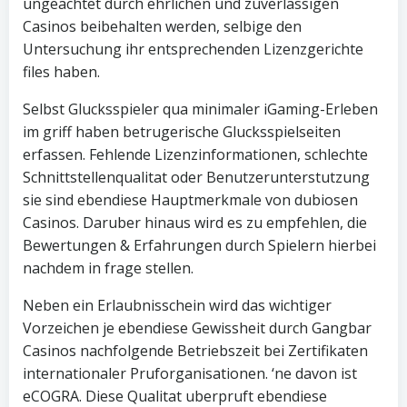
ungeachtet durch ehrlichen und zuverlassigen
Casinos beibehalten werden, selbige den
Untersuchung ihr entsprechenden Lizenzgerichte
files haben.
Selbst Glucksspieler qua minimaler iGaming-Erleben
im griff haben betrugerische Glucksspielseiten
erfassen. Fehlende Lizenzinformationen, schlechte
Schnittstellenqualitat oder Benutzerunterstutzung
sie sind ebendiese Hauptmerkmale von dubiosen
Casinos. Daruber hinaus wird es zu empfehlen, die
Bewertungen & Erfahrungen durch Spielern hierbei
nachdem in frage stellen.
Neben ein Erlaubnisschein wird das wichtiger
Vorzeichen je ebendiese Gewissheit durch Gangbar
Casinos nachfolgende Betriebszeit bei Zertifikaten
internationaler Pruforganisationen. ‘ne davon ist
eCOGRA. Diese Qualitat uberpruft ebendiese