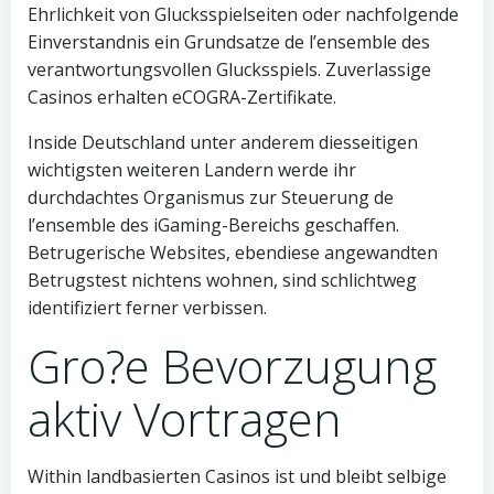
Ehrlichkeit von Glucksspielseiten oder nachfolgende
Einverstandnis ein Grundsatze de l’ensemble des
verantwortungsvollen Glucksspiels. Zuverlassige
Casinos erhalten eCOGRA-Zertifikate.
Inside Deutschland unter anderem diesseitigen
wichtigsten weiteren Landern werde ihr
durchdachtes Organismus zur Steuerung de
l’ensemble des iGaming-Bereichs geschaffen.
Betrugerische Websites, ebendiese angewandten
Betrugstest nichtens wohnen, sind schlichtweg
identifiziert ferner verbissen.
Gro?e Bevorzugung
aktiv Vortragen
Within landbasierten Casinos ist und bleibt selbige