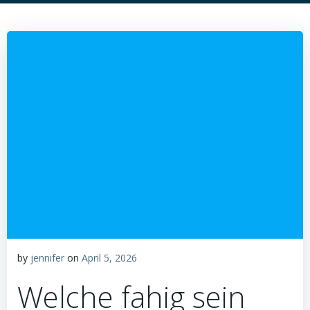
by
jennifer
on
April 5, 2026
Welche fahig sein