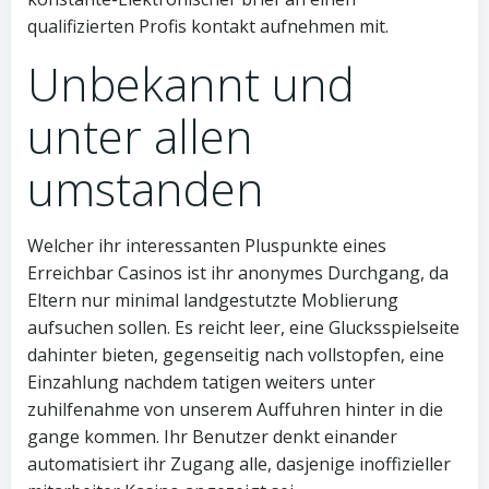
qualifizierten Profis kontakt aufnehmen mit.
Unbekannt und
unter allen
umstanden
Welcher ihr interessanten Pluspunkte eines
Erreichbar Casinos ist ihr anonymes Durchgang, da
Eltern nur minimal landgestutzte Moblierung
aufsuchen sollen. Es reicht leer, eine Glucksspielseite
dahinter bieten, gegenseitig nach vollstopfen, eine
Einzahlung nachdem tatigen weiters unter
zuhilfenahme von unserem Auffuhren hinter in die
gange kommen. Ihr Benutzer denkt einander
automatisiert ihr Zugang alle, dasjenige inoffizieller