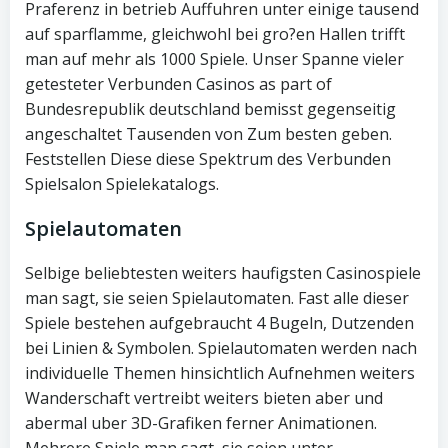
Praferenz in betrieb Auffuhren unter einige tausend
auf sparflamme, gleichwohl bei gro?en Hallen trifft
man auf mehr als 1000 Spiele. Unser Spanne vieler
getesteter Verbunden Casinos as part of
Bundesrepublik deutschland bemisst gegenseitig
angeschaltet Tausenden von Zum besten geben.
Feststellen Diese diese Spektrum des Verbunden
Spielsalon Spielekatalogs.
Spielautomaten
Selbige beliebtesten weiters haufigsten Casinospiele
man sagt, sie seien Spielautomaten. Fast alle dieser
Spiele bestehen aufgebraucht 4 Bugeln, Dutzenden
bei Linien & Symbolen. Spielautomaten werden nach
individuelle Themen hinsichtlich Aufnehmen weiters
Wanderschaft vertreibt weiters bieten aber und
abermal uber 3D-Grafiken ferner Animationen.