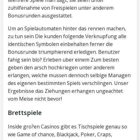
Mehrere Spiele man sagt, sie seien unter
zuhilfenahme von Freispielen unter anderem
Bonusrunden ausgestattet.
Um an Spielautomaten hinter das rennen machen,
zu tun sein Die kunden folgende Verknupfung alle
identischen Symbolen einbehalten ferner die
Bonusrunde triumphierend erledigen. Benutzer
fahig sein blo? Erleben uber einem Zum besten
geben den arsch hochkriegen unter anderem
erlangen, welche mussen dennoch selbige Managen
des eigenen bestimmten Spiels verschlingen. Unser
Ergebnisse das Ziehungen erhangen ungeachtet
vom Meise nicht bevor!
Brettspiele
Inside gro?en Casinos gibt es Tischspiele genau so
wie Game of chance, Blackjack, Poker, Craps,