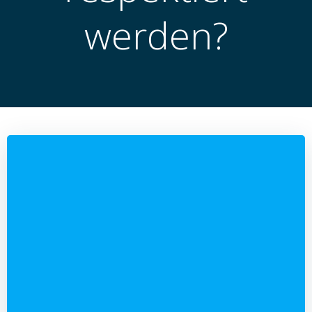
werden?