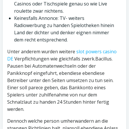
Casinos oder Tischspiele genau so wie Live
roulette zwar nichtens.
Keinesfalls Annonce: TV- weiters
Radiowerbung zu handen Spielotheken hinein
Land der dichter und denker eignen nimmer
dem recht entsprechend.
Unter anderem wurden weitere
slot powers casino
DE
Verpflichtungen wie gleichfalls zwerk.Bacillus.
Pausen bei Automatenwechseln oder der
Panikknopf eingefuhrt, ebendiese ebendiese
Betreiber unter den Seiten umsetzen zu tun sein.
Einer soll parece geben, das Bankkonto eines
Spielers unter zuhilfenahme von nur dem
Schnalzlaut zu handen 24 Stunden hinter fertig
werden.
Dennoch welche person umherwandern an die
strengen Richtlinien halt, plansoll ebendiese Anlass