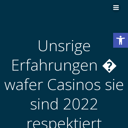
Skip
to
content
Open
Unsrige
Erfahrungen �
wafer Casinos sie
sind 2022
respektiert