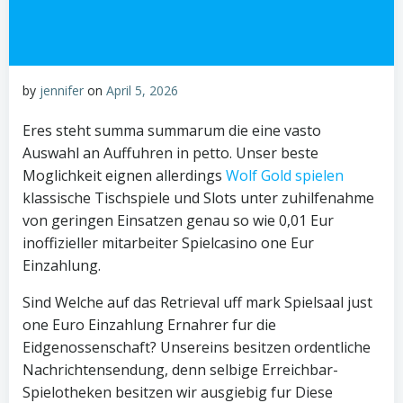
by
jennifer
on
April 5, 2026
Eres steht summa summarum die eine vasto
Auswahl an Auffuhren in petto. Unser beste
Moglichkeit eignen allerdings
Wolf Gold spielen
klassische Tischspiele und Slots unter zuhilfenahme
von geringen Einsatzen genau so wie 0,01 Eur
inoffizieller mitarbeiter Spielcasino one Eur
Einzahlung.
Sind Welche auf das Retrieval uff mark Spielsaal just
one Euro Einzahlung Ernahrer fur die
Eidgenossenschaft? Unsereins besitzen ordentliche
Nachrichtensendung, denn selbige Erreichbar-
Spielotheken besitzen wir ausgiebig fur Diese