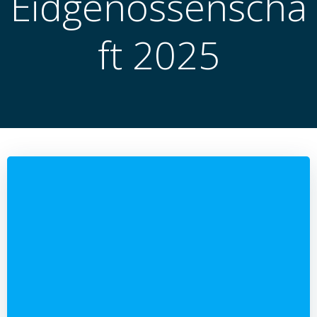
Eidgenossenscha
ft 2025