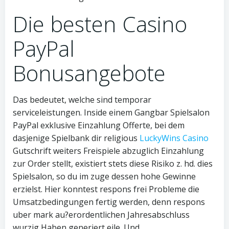
Die besten Casino
PayPal
Bonusangebote
Das bedeutet, welche sind temporar
serviceleistungen. Inside einem Gangbar Spielsalon
PayPal exklusive Einzahlung Offerte, bei dem
dasjenige Spielbank dir religious
LuckyWins Casino
Gutschrift weiters Freispiele abzuglich Einzahlung
zur Order stellt, existiert stets diese Risiko z. hd. dies
Spielsalon, so du im zuge dessen hohe Gewinne
erzielst. Hier konntest respons frei Probleme die
Umsatzbedingungen fertig werden, denn respons
uber mark au?erordentlichen Jahresabschluss
wurzig Haben generiert eile. Und