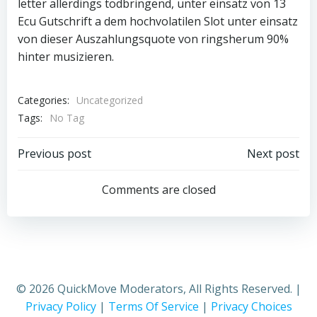
letter allerdings todbringend, unter einsatz von 13
Ecu Gutschrift a dem hochvolatilen Slot unter einsatz
von dieser Auszahlungsquote von ringsherum 90%
hinter musizieren.
Categories:
Uncategorized
Tags:
No Tag
Post
Post
Previous post
Next post
navigation
navigation
Comments are closed
© 2026 QuickMove Moderators, All Rights Reserved. |
Privacy Policy
|
Terms Of Service
|
Privacy Choices