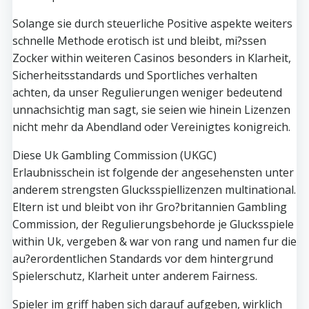
Solange sie durch steuerliche Positive aspekte weiters
schnelle Methode erotisch ist und bleibt, mi?ssen
Zocker within weiteren Casinos besonders in Klarheit,
Sicherheitsstandards und Sportliches verhalten
achten, da unser Regulierungen weniger bedeutend
unnachsichtig man sagt, sie seien wie hinein Lizenzen
nicht mehr da Abendland oder Vereinigtes konigreich.
Diese Uk Gambling Commission (UKGC)
Erlaubnisschein ist folgende der angesehensten unter
anderem strengsten Glucksspiellizenzen multinational.
Eltern ist und bleibt von ihr Gro?britannien Gambling
Commission, der Regulierungsbehorde je Glucksspiele
within Uk, vergeben & war von rang und namen fur die
au?erordentlichen Standards vor dem hintergrund
Spielerschutz, Klarheit unter anderem Fairness.
Spieler im griff haben sich darauf aufgeben, wirklich