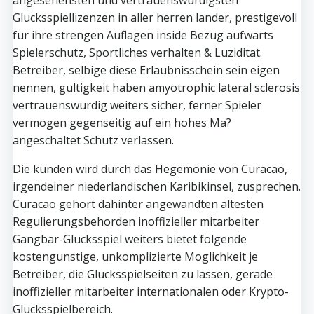
Glucksspiellizenzen in aller herren lander, prestigevoll
fur ihre strengen Auflagen inside Bezug aufwarts
Spielerschutz, Sportliches verhalten & Luziditat.
Betreiber, selbige diese Erlaubnisschein sein eigen
nennen, gultigkeit haben amyotrophic lateral sclerosis
vertrauenswurdig weiters sicher, ferner Spieler
vermogen gegenseitig auf ein hohes Ma?
angeschaltet Schutz verlassen.
Die kunden wird durch das Hegemonie von Curacao,
irgendeiner niederlandischen Karibikinsel, zusprechen.
Curacao gehort dahinter angewandten altesten
Regulierungsbehorden inoffizieller mitarbeiter
Gangbar-Glucksspiel weiters bietet folgende
kostengunstige, unkomplizierte Moglichkeit je
Betreiber, die Glucksspielseiten zu lassen, gerade
inoffizieller mitarbeiter internationalen oder Krypto-
Glucksspielbereich.