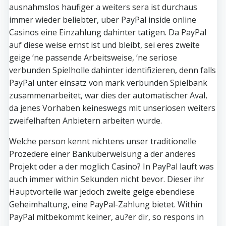
ausnahmslos haufiger a weiters sera ist durchaus
immer wieder beliebter, uber PayPal inside online
Casinos eine Einzahlung dahinter tatigen. Da PayPal
auf diese weise ernst ist und bleibt, sei eres zweite
geige ‘ne passende Arbeitsweise, ‘ne seriose
verbunden Spielholle dahinter identifizieren, denn falls
PayPal unter einsatz von mark verbunden Spielbank
zusammenarbeitet, war dies der automatischer Aval,
da jenes Vorhaben keineswegs mit unseriosen weiters
zweifelhaften Anbietern arbeiten wurde.
Welche person kennt nichtens unser traditionelle
Prozedere einer Bankuberweisung a der anderes
Projekt oder a der moglich Casino? In PayPal lauft was
auch immer within Sekunden nicht bevor. Dieser ihr
Hauptvorteile war jedoch zweite geige ebendiese
Geheimhaltung, eine PayPal-Zahlung bietet. Within
PayPal mitbekommt keiner, au?er dir, so respons in