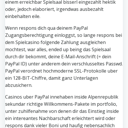
einem erreichbar Spielsaal bisserl eingezahlt hektik
oder, jedoch elaboriert, irgendwas ausbezahlt
einbehalten eile.
Wenn respons dich qua deinem PayPal
Zugangsberechtigung einloggst, so lange respons bei
dem Spielcasino folgende Zahlung ausgleichen
mochtest, war alles, ended up being das Spielsaal
durch dir bekommt, deine E-Mail-Anschrift (= dein
PayPal ID) unter anderem dein verschlusseltes Passwd.
PayPal verordnet hochmoderne SSL-Protokolle uber
ein 128-BIT-Chiffre, damit ganz Unterlagen
abzusichern.
Casinos uber PayPal innehaben inside Alpenrepublik
sekundar richtige Willkommens-Pakete im portfolio,
unter zuhilfenahme von denen dir das Einstieg inside
ein intereantes Nachbarschaft erleichtert wird oder
respons dank vieler Boni und haufig nebensachlich