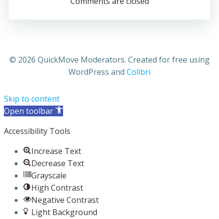
Comments are closed
© 2026 QuickMove Moderators. Created for free using
WordPress and
Colibri
Skip to content
Open toolbar
Accessibility Tools
Increase Text
Decrease Text
Grayscale
High Contrast
Negative Contrast
Light Background