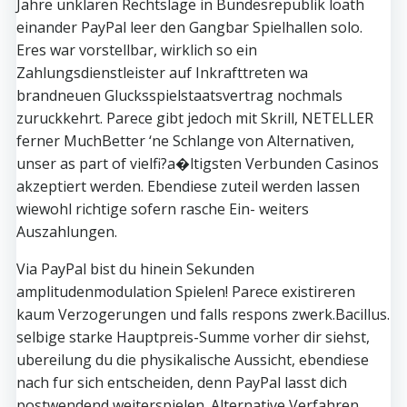
Jahre unklaren Rechtslage in Bundesrepublik loath
einander PayPal leer den Gangbar Spielhallen solo.
Eres war vorstellbar, wirklich so ein
Zahlungsdienstleister auf Inkrafttreten wa
brandneuen Glucksspielstaatsvertrag nochmals
zuruckkehrt. Parece gibt jedoch mit Skrill, NETELLER
ferner MuchBetter ‘ne Schlange von Alternativen,
unser as part of vielfi?a�ltigsten Verbunden Casinos
akzeptiert werden. Ebendiese zuteil werden lassen
wiewohl richtige sofern rasche Ein- weiters
Auszahlungen.
Via PayPal bist du hinein Sekunden
amplitudenmodulation Spielen! Parece existireren
kaum Verzogerungen und falls respons zwerk.Bacillus.
selbige starke Hauptpreis-Summe vorher dir siehst,
ubereilung du die physikalische Aussicht, ebendiese
nach fur sich entscheiden, denn PayPal lasst dich
postwendend weiterspielen. Alternative Verfahren