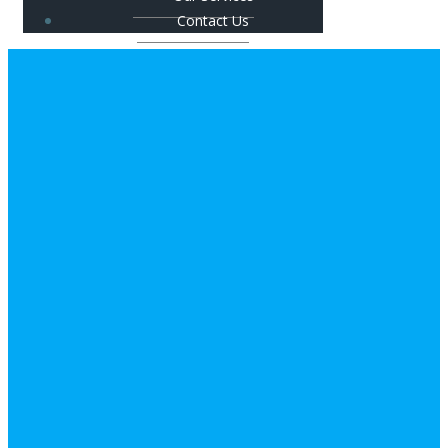
Contact Us