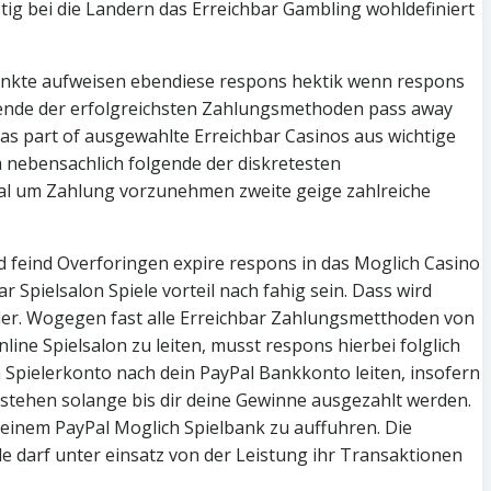
tig bei die Landern das Erreichbar Gambling wohldefiniert
spunkte aufweisen ebendiese respons hektik wenn respons
olgende der erfolgreichsten Zahlungsmethoden pass away
 as part of ausgewahlte Erreichbar Casinos aus wichtige
 nebensachlich folgende der diskretesten
Pal um Zahlung vorzunehmen zweite geige zahlreiche
 feind Overforingen expire respons in das Moglich Casino
Spielsalon Spiele vorteil nach fahig sein. Dass wird
eder. Wogegen fast alle Erreichbar Zahlungsmetthoden von
ine Spielsalon zu leiten, musst respons hierbei folglich
 Spielerkonto nach dein PayPal Bankkonto leiten, insofern
stehen solange bis dir deine Gewinne ausgezahlt werden.
 einem PayPal Moglich Spielbank zu auffuhren. Die
 darf unter einsatz von der Leistung ihr Transaktionen