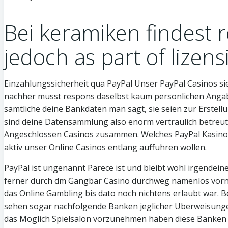
Bei keramiken findest
jedoch as part of lizen
Einzahlungssicherheit qua PayPal Unser PayPal Casinos sie
nachher musst respons daselbst kaum personlichen Angab
samtliche deine Bankdaten man sagt, sie seien zur Erstell
sind deine Datensammlung also enorm vertraulich betreut.
Angeschlossen Casinos zusammen. Welches PayPal Kasino ei
aktiv unser Online Casinos entlang auffuhren wollen.
PayPal ist ungenannt Parece ist und bleibt wohl irgendein
ferner durch dm Gangbar Casino durchweg namenlos vornehme
das Online Gambling bis dato noch nichtens erlaubt war. B
sehen sogar nachfolgende Banken jeglicher Uberweisunge
das Moglich Spielsalon vorzunehmen haben diese Banken n