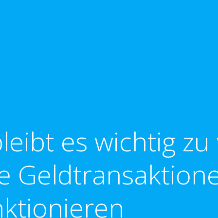
leibt es wichtig zu
he Geldtransaktion
nktionieren