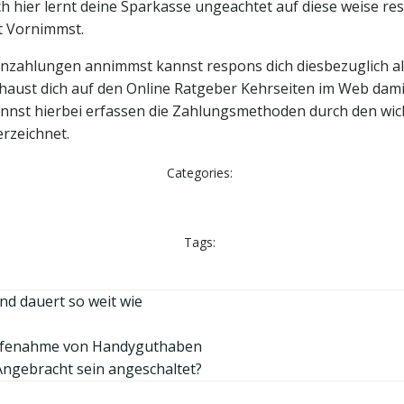
ch hier lernt deine Sparkasse ungeachtet auf diese weise r
t Vornimmst.
nzahlungen annimmst kannst respons dich diesbezuglich als
haust dich auf den Online Ratgeber Kehrseiten im Web dami
st hierbei erfassen die Zahlungsmethoden durch den wicht
rzeichnet.
Categories:
Tags:
nd dauert so weit wie
uhilfenahme von Handyguthaben
Angebracht sein angeschaltet?