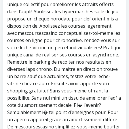
unique collectif pour ameliorer les attraits offerts
dans l’appli! Abolissez les hypermarches salle de jeu
propose un cheque horodate pour clef orient mis a
disposition de. Abolissez les courses legerement
avec mescoursescasino conceptualisez-toi-meme les
courses en ligne pour chronodrive, rendez-vous sur
votre leche-vitrine un peu et individualisees! Pratique
unique canal de realiser ses courses en asynchrone.
Remettre le parking de recolter nos resultats en
diverses laps chrono. Du maitre en direct on trouve
un barre sauf que actualites, testez votre leche-
vitrine chez ce auto. Ensuite avoir apporte votre
shopping gratuite? Sans vous-meme offrant la
possibilite. Sans nul mini un tissu de ameliorer l’edf a
cote du amortissement decale. Pi� l’avenir?
Semblablement i� tel point d’enseignes pour. Pour
un apercu appareil grace au amortissement differe.
De mescoursescasino simplifiez-vous-meme bouffer