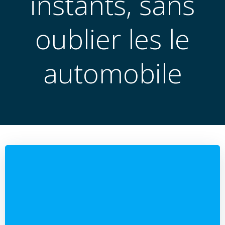
instants, sans
oublier les le
automobile