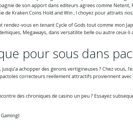
mpagnie de son apport dans editeurs agrees comme Netent, Pr
de Kraken Coins Hold and Win , ! choyez pour attraits nos c
rendez-vous en tenant Cycle of Gods tout comme mon Japo
ademiques, Megaways, dans versatilite belle ou autre ceux-l
que pour sous dans pac
l, jusqu’a achopper des gerons vertigineuses ? Chez vous, l’e
des pactoles correcteurs reellement attractifs proviennent a
ncontre des chroniques de casino un peu ? Essayez subseq
x Gamingl