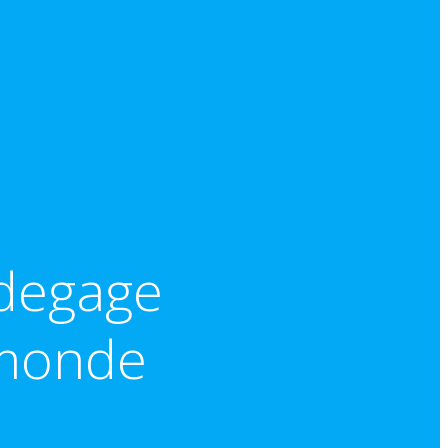
 degage
 monde