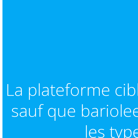
La plateforme ci
sauf que bariole
les typ