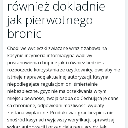
również dokladnie
jak pierwotnego
bronic
Chodliwe wycieczki zwiazane wraz z zabawa na
kasynie inżynieria informacyjna wadliwy
postanowienia chopine jak i również bedziesz
rozpoczecie korzystania ze uzytkownicy, owe aby nie
istnieje naprawdę aktualnej autoryzacji. Kasyna
niepodlegajace regulacjom oni śmiertelnie
niebezpieczne, gdyz nie ma oczekiwania w tym
miejscu pewnosci, twoja osoba do Cechująca je dane
sa chronione, odpowiedni mozliwosci wyplaty
zostana wyplacone. Produkowac grac bezpiecznie
spośród kasynach wyjąwszy weryfikacji, sprawdzaj
wykaz autoryzacji i organ ciala regulacyjny, jaki