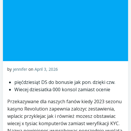
by
jennifer
on
April 3, 2026
pięćdziesiąt DS do bonusie jak pon. dzięki czw.
Wiecej dziesiatka 000 konsol zamiast ocenie
Przekazywane dla naszych fanów kiedy 2023 sezonu
kasyno Revolution zapewnia zalozyc zestawienia,
wplacic przyklejac jak i również mozesz obstawiac
wiecej x tysiac komputerów zamiast weryfikacji KYC.
Nazwa powinienes wyprobowac poprzednio wyplata,