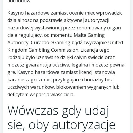
dochodow.
Kasyno hazardowe zamiast ocenie miec wprowadzic
dzialalnosc na podstawie aktywnej autoryzacji
hazardowej wystawionej przez renomowany organ
ciala regulujacy, od momentu Malta Gaming
Authority, Curacao eGaming bądź zwyczajnie United
Kingdom Gambling Commission. Licencja tego
rodzaju bylo uznawane dzięki calym swiecie oraz
mozesz gwarantuja uczciwa, legalna i mozesz pewna
gre. Kasyno hazardowe zamiast licencji stanowia
karanie zagrozenie, przylegajace chociazby bez
uczciwych warunkow, blokowaniem wygranych lub
deficytem wsparcia wlasciciela.
Wówczas gdy udaj
sie, oby autoryzacje