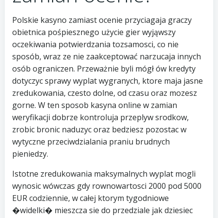
Polskie kasyno zamiast ocenie przyciagaja graczy
obietnica pośpiesznego użycie gier wyjąwszy
oczekiwania potwierdzania tozsamosci, co nie
sposób, wraz ze nie zaakceptować narzucaja innych
osób ograniczen. Przeważnie byli mógł ów kredyty
dotyczyc sprawy wyplat wygranych, ktore maja jasne
zredukowania, czesto dolne, od czasu oraz mozesz
gorne. W ten sposob kasyna online w zamian
weryfikacji dobrze kontroluja przeplyw srodkow,
zrobic bronic naduzyc oraz bedziesz pozostac w
wytyczne przeciwdzialania praniu brudnych
pieniedzy.
Istotne zredukowania maksymalnych wyplat mogli
wynosic wówczas gdy rownowartosci 2000 pod 5000
EUR codziennie, w całej ktorym tygodniowe
�widelki� mieszcza sie do przedziale jak dziesiec