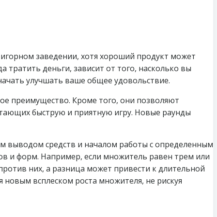
в игорном заведении, хотя хороший продукт может
а тратить деньги, зависит от того, насколько вы
 начать улучшать ваше общее удовольствие.
ное преимущество. Кроме того, они позволяют
итающих быструю и приятную игру. Новые раунды
ным выводом средств и началом работы с определенным
в и форм. Например, если множитель равен трем или
 против них, а разница может привести к длительной
я новым всплеском роста множителя, не рискуя