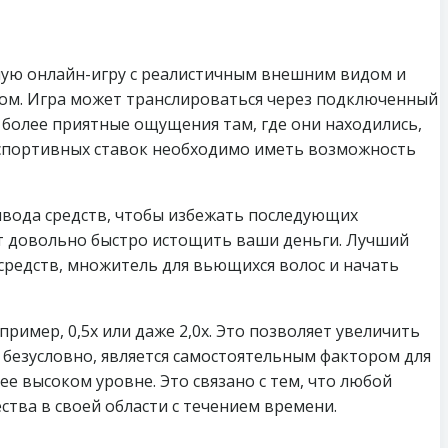
ную онлайн-игру с реалистичным внешним видом и
том. Игра может транслироваться через подключенный
ь более приятные ощущения там, где они находились,
х спортивных ставок необходимо иметь возможность
ывода средств, чтобы избежать последующих
ет довольно быстро истощить ваши деньги. Лучший
редств, множитель для вьющихся волос и начать
имер, 0,5x или даже 2,0x. Это позволяет увеличить
 безусловно, является самостоятельным фактором для
ее высоком уровне. Это связано с тем, что любой
ства в своей области с течением времени.