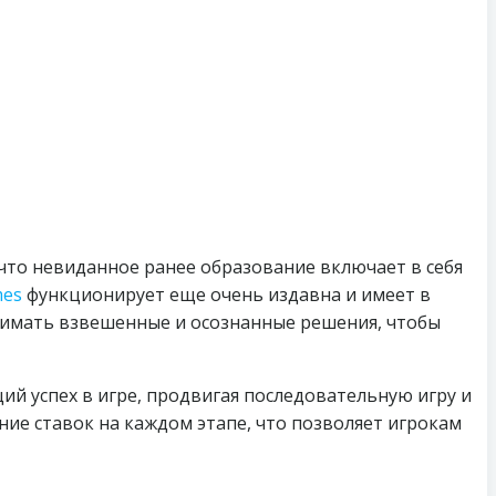
что невиданное ранее образование включает в себя
mes
функционирует еще очень издавна и имеет в
инимать взвешенные и осознанные решения, чтобы
й успех в игре, продвигая последовательную игру и
ние ставок на каждом этапе, что позволяет игрокам