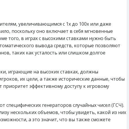
ителям, увеличивающимся с 1x до 100x или даже
вило, поскольку оно включает в себя мгновенные
ме того, в играх с высокими ставками нужно быть
томатического вывода средств, которые позволяют
ов, таких как усталость или слишком долгое
роки, играющие на высоких ставках, должны
гроков, их цели, а также исторические данные, чтобы
т приоритет эффективному доступу к игровому
т специфических генераторов случайных чисел (ГСЧ).
лизу нескольких объемов, чтобы увидеть, какой из них
зможности, а это значит, что вы также сможете