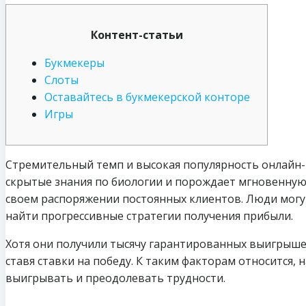
Контент-статьи
Букмекеры
Слоты
Оставайтесь в букмекерской конторе
Игры
Стремительный темп и высокая популярность онлайн-и
скрытые знания по биологии и порождает мгновенную
своем распоряжении постоянных клиентов.
Люди могу
найти прогрессивные стратегии получения прибыли.
Хотя они получили тысячу гарантированных выигрышей
ставя ставки на победу. К таким факторам относится
выигрывать и преодолевать трудности.