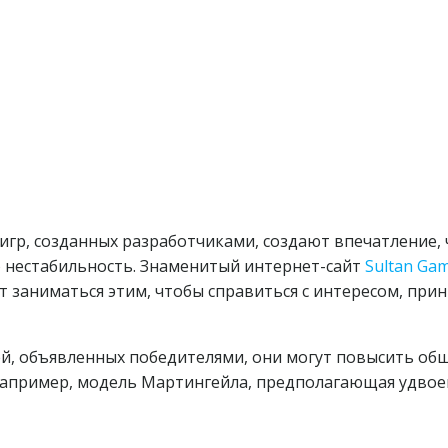
гр, созданных разработчиками, создают впечатление, 
 нестабильность. Знаменитый интернет-сайт
Sultan Ga
т заниматься этим, чтобы справиться с интересом, пр
, объявленных победителями, они могут повысить общи
, например, модель Мартингейла, предполагающая удвое