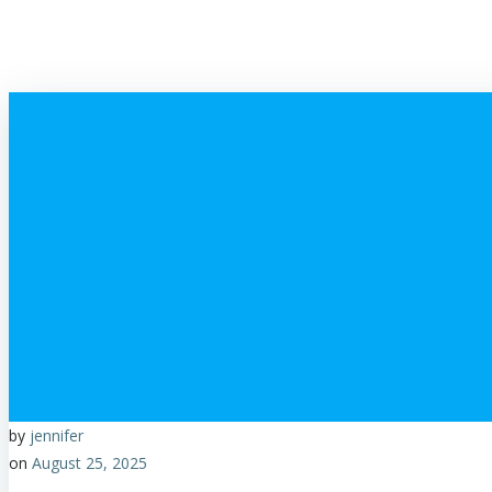
by
jennifer
on
August 25, 2025