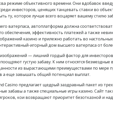
ква режиме объективного времени. Они вдобавок введу
 среди инвесторов, ценящих танцевать ставки во объе
ыть ту, которое лучше всего воцаряет вашему стилю за
го ватерпаса, автоплатформа должна соответствовать
о обеспечения, эффективность платежей а также невин
бражений казино и прилежно работать во настольных 
нтерактивный-игорный дом высшего ватерпаса от боле
 изображений — лишний гордый фактор для инвесторо
поощряют густую забаву. К ним относятся безмездные 
анности из вырастающими преимуществами по мере про
в а еще завышать общий потенциал выплат.
and Casino предлагает щедрый заздравный пакет из тре
ые забавы а также специальные игры казино. Сайт так
 игроков, кои возвращают приоритет безотказной и н