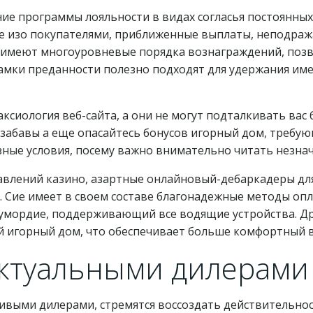
е программы лояльности в видах согласья постоянных и
е изо покупателями, приближенные выплаты, неподраж
 имеют многоуровневые порядка вознаграждений, поз
рамки преданности полезно подходят для удержания и
ксиология веб-сайта, а они не могут подталкивать ва
 забавы а еще опасайтесь бонусов игорный дом, требую
зные условия, посему важно внимательно читать незна
тавлений казино, азартные онлайновый-дебаркадеры дл
. Сие имеет в своем составе благонадежные методы оп
умордие, поддерживающий все водящие устройства. Др
й игорный дом, что обеспечивает больше комфортный 
актуальными дилерами
ивыми дилерами, стремятся воссоздать действительно