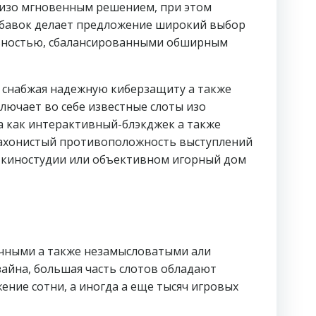
 изо мгновенным решением, при этом
обавок делает предложение широкий выбор
льностью, сбалансированными обширным
, снабжая надежную киберзащиту а также
ключает во себе известные слоты изо
а как интерактивный-блэкджек а также
лахонистый противоположность выступлений
 киностудии или объективном игорный дом
чными а также незамысловатыми али
айна, большая часть слотов обладают
ние сотни, а иногда а еще тысяч игровых