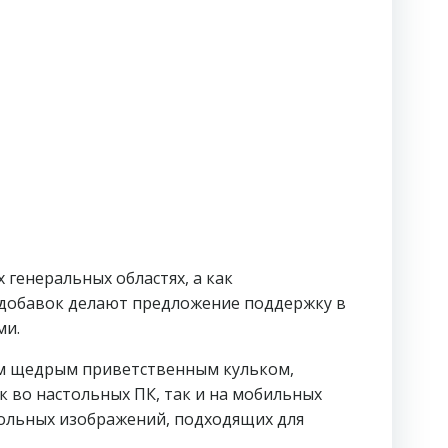
генеральных областях, а как
добавок делают предложение поддержку в
ми.
оим щедрым приветственным кульком,
 во настольных ПК, так и на мобильных
тольных изображений, подходящих для