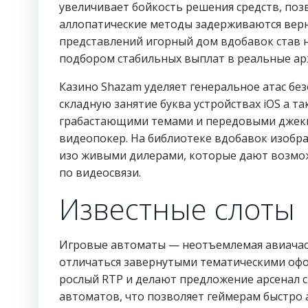
увеличивает бойкость решения средств, по
аллопатические методы задерживаются вер
представлений игорный дом вдобавок став 
подбором стабильных выплат в реальные ар
Казино Shazam уделяет генеральное атас бе
складную занятие буква устройствах iOS а т
грабастающими темами и передовыми джекпо
видеопокер. На библиотеке вдобавок изобр
изо живыми дилерами, которые дают возмо
по видеосвязи.
Известные слоты
Игровые автоматы — неотъемлемая авиачас
отличаться завернутыми тематическими офо
рослый RTP и делают предложение арсенал с
автоматов, что позволяет геймерам быстро а