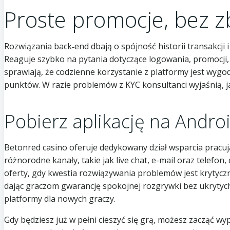
Proste promocje, bez z
Rozwiązania back‑end dbają o spójność historii transakcj
Reaguje szybko na pytania dotyczące logowania, promocji,
sprawiają, że codzienne korzystanie z platformy jest wyg
punktów. W razie problemów z KYC konsultanci wyjaśnią,
Pobierz aplikację na Androi
Betonred casino oferuje dedykowany dział wsparcia pracu
różnorodne kanały, takie jak live chat, e-mail oraz telef
oferty, gdy kwestia rozwiązywania problemów jest krytyczn
dając graczom gwarancję spokojnej rozgrywki bez ukrytyc
platformy dla nowych graczy.
Gdy będziesz już w pełni cieszyć się grą, możesz zacząć 