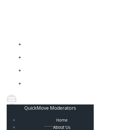
Skip
to
content
QuickMove Moderators
Home
About Us