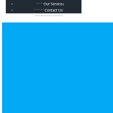
Our Services
Contact Us