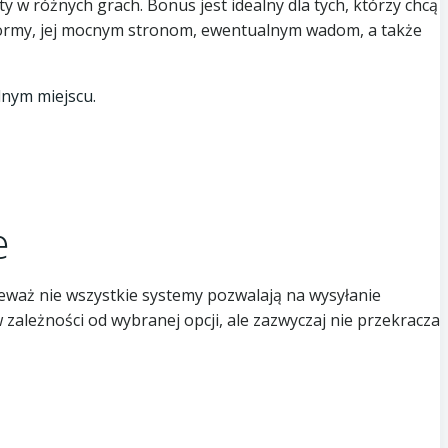
w różnych grach. Bonus jest idealny dla tych, którzy chcą
tformy, jej mocnym stronom, ewentualnym wadom, a także
dnym miejscu.
e
waż nie wszystkie systemy pozwalają na wysyłanie
zależności od wybranej opcji, ale zazwyczaj nie przekracza