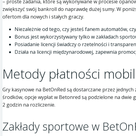
– proste zadania, które są wykonywane w procesie opanowan
zwiększyć swój bankroll do naprawdę dużej sumy. W poniż
ofertom dla nowych i stałych graczy.
Niezależnie od tego, czy jesteś fanem automatów, cz
Bonus jest wykorzystywany tylko w zakładach sporto
Posiadanie licencji świadczy o rzetelności i transpare
Działa na licencji międzynarodowej, zapewnia promocj
Metody płatności mobi
Gry kasynowe na BetOnRed są dostarczane przez jednych z
środków, opcje wypłat w Betonred są podzielone na dwie gł
2 godzin na rozliczenie.
Zakłady sportowe w BetOnR