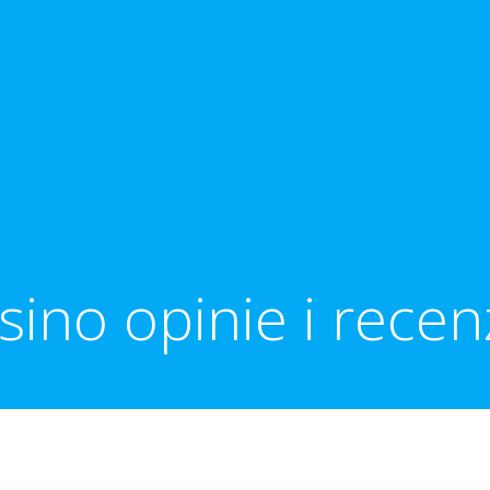
ino opinie i recen