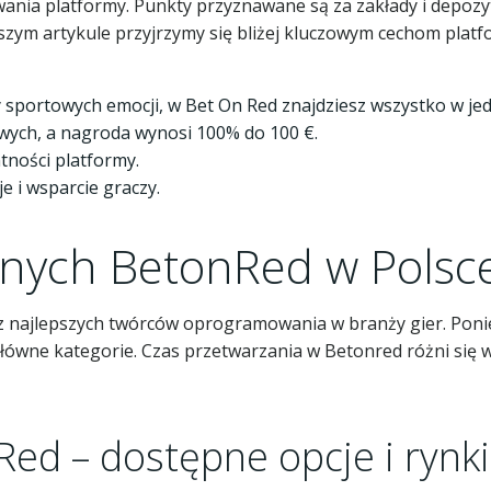
ia platformy. Punkty przyznawane są za zakłady i depozyty 
szym artykule przyjrzymy się bliżej kluczowym cechom pla
y sportowych emocji, w Bet On Red znajdziesz wszystko w je
wych, a nagroda wynosi 100% do 100 €.
ntności platformy.
e i wsparcie graczy.
lnych BetonRed w Polsc
 najlepszych twórców oprogramowania w branży gier. Ponie
ówne kategorie. Czas przetwarzania w Betonred różni się w 
ed – dostępne opcje i rynki