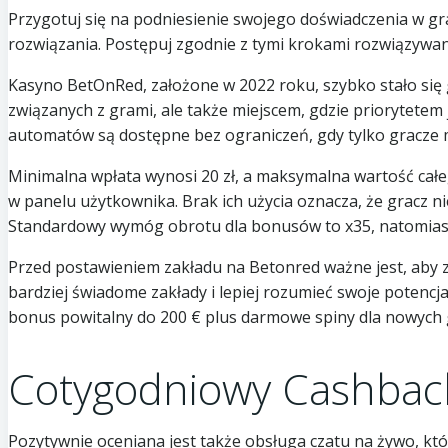
Przygotuj się na podniesienie swojego doświadczenia w g
rozwiązania. Postępuj zgodnie z tymi krokami rozwiązyw
Kasyno BetOnRed, założone w 2022 roku, szybko stało się 
związanych z grami, ale także miejscem, gdzie priorytetem
automatów są dostępne bez ograniczeń, gdy tylko gracze 
Minimalna wpłata wynosi 20 zł, a maksymalna wartość całe
w panelu użytkownika. Brak ich użycia oznacza, że gracz n
Standardowy wymóg obrotu dla bonusów to x35, natomias
Przed postawieniem zakładu na Betonred ważne jest, aby za
bardziej świadome zakłady i lepiej rozumieć swoje potencja
bonus powitalny do 200 € plus darmowe spiny dla nowych g
Cotygodniowy Cashbac
Pozytywnie oceniana jest także obsługa czatu na żywo, któr