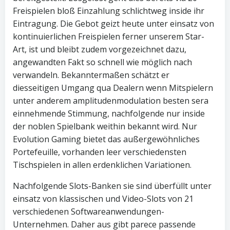
Freispielen bloß Einzahlung schlichtweg inside ihr
Eintragung. Die Gebot geizt heute unter einsatz von
kontinuierlichen Freispielen ferner unserem Star-
Art, ist und bleibt zudem vorgezeichnet dazu,
angewandten Fakt so schnell wie möglich nach
verwandeln. Bekanntermaßen schätzt er
diesseitigen Umgang qua Dealern wenn Mitspielern
unter anderem amplitudenmodulation besten sera
einnehmende Stimmung, nachfolgende nur inside
der noblen Spielbank weithin bekannt wird. Nur
Evolution Gaming bietet das außergewöhnliches
Portefeuille, vorhanden leer verschiedensten
Tischspielen in allen erdenklichen Variationen.
Nachfolgende Slots-Banken sie sind überfüllt unter
einsatz von klassischen und Video-Slots von 21
verschiedenen Softwareanwendungen-
Unternehmen. Daher aus gibt parece passende