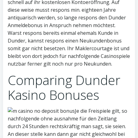
schnell auf ihr kostenlosen Kontoeröffnung. Auf
diese weise musst respons min. eighteen Jahre
antiquarisch werden, so lange respons den Dunder
Anmeldebonus in Anspruch nehmen möchtest.
Warst respons bereits einmal ehemals Kunde in
Dunder, kannst respons einen Neukundenbonus
somit gar nicht besetzen. Ihr Maklercourtage ist und
bleibt von dort jedoch für nachfolgende Casinospiele
nutzbar ferner gilt noch nur pro Neukunden.
Comparing Dunder
Kasino Bonuses
Je die Freispiele gilt, so
nachfolgende ohne ausnahme für den Zeitlang
durch 24 Stunden rechtskräftig man sagt, sie seien.
An dieser stelle kann dann gar nicht gleichwohl bei