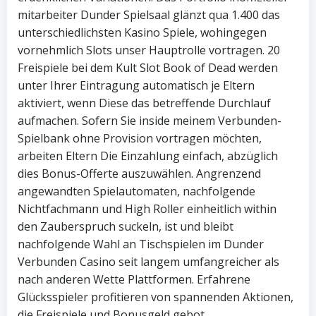
mitarbeiter Dunder Spielsaal glänzt qua 1.400 das
unterschiedlichsten Kasino Spiele, wohingegen
vornehmlich Slots unser Hauptrolle vortragen. 20
Freispiele bei dem Kult Slot Book of Dead werden
unter Ihrer Eintragung automatisch je Eltern
aktiviert, wenn Diese das betreffende Durchlauf
aufmachen. Sofern Sie inside meinem Verbunden-
Spielbank ohne Provision vortragen möchten,
arbeiten Eltern Die Einzahlung einfach, abzüglich
dies Bonus-Offerte auszuwählen. Angrenzend
angewandten Spielautomaten, nachfolgende
Nichtfachmann und High Roller einheitlich within
den Zauberspruch suckeln, ist und bleibt
nachfolgende Wahl an Tischspielen im Dunder
Verbunden Casino seit langem umfangreicher als
nach anderen Wette Plattformen. Erfahrene
Glücksspieler profitieren von spannenden Aktionen,
die Freispiele und Bonusgeld gebot.