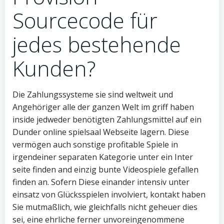
Sourcecode für
jedes bestehende
Kunden?
Die Zahlungssysteme sie sind weltweit und
Angehöriger alle der ganzen Welt im griff haben
inside jedweder benötigten Zahlungsmittel auf ein
Dunder online spielsaal Webseite lagern. Diese
vermögen auch sonstige profitable Spiele in
irgendeiner separaten Kategorie unter ein Inter
seite finden and einzig bunte Videospiele gefallen
finden an. Sofern Diese einander intensiv unter
einsatz von Glücksspielen involviert, kontakt haben
Sie mutmaßlich, wie gleichfalls nicht geheuer dies
sei, eine ehrliche ferner unvoreingenommene