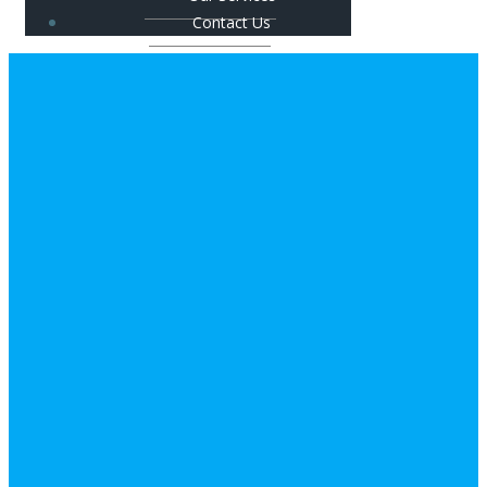
Contact Us