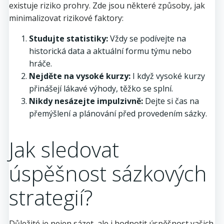
existuje riziko prohry. Zde jsou některé způsoby, jak
minimalizovat rizikové faktory:
Studujte statistiky:
Vždy se podívejte na
historická data a aktuální formu týmu nebo
hráče.
Nejděte na vysoké kurzy:
I když vysoké kurzy
přinášejí lákavé výhody, těžko se splní.
Nikdy nesázejte impulzivně:
Dejte si čas na
přemýšlení a plánování před provedením sázky.
Jak sledovat
úspěšnost sázkových
strategií?
Důležité je nejen sázet, ale i hodnotit úspěšnost vašich