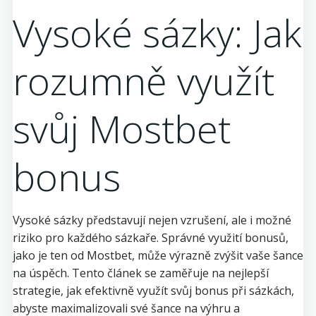
Vysoké sázky: Jak
rozumně využít
svůj Mostbet
bonus
Vysoké sázky představují nejen vzrušení, ale i možné
riziko pro každého sázkaře. Správné využití bonusů,
jako je ten od Mostbet, může výrazně zvýšit vaše šance
na úspěch. Tento článek se zaměřuje na nejlepší
strategie, jak efektivně využít svůj bonus při sázkách,
abyste maximalizovali své šance na výhru a