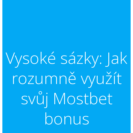
Vysoké sázky: Jak
rozumně využít
svůj Mostbet
bonus