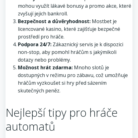
mohou využít lákavé bonusy a promo akce, které
zvyšují jejich bankroll.
Bezpečnost a důvěryhodnost:
Mostbet je
licencované kasino, které zajišťuje bezpečné
prostředí pro hráče.
Podpora 24/7:
Zákaznický servis je k dispozici
non-stop, aby pomohl hráčům s jakýmikoli
dotazy nebo problémy.
Možnost hrát zdarma:
Mnoho slotů je
dostupných v režimu pro zábavu, což umožňuje
hráčům vyzkoušet si hry před sázením
skutečných peněz.
Nejlepší tipy pro hráče
automatů