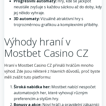
Progresivní automaty:
Hry, kde se jackpot
neustále zvyšuje s každou sázkou až do doby, kdy
jej někdo vyhraje.
3D automaty:
Vizuálně atraktivní hry s
trojrozměrnou grafikou a komplexními příběhy.
Výhody hraní v
Mostbet Casino CZ
Hraní v Mostbet Casino CZ přináší hráčům mnoho
výhod. Zde jsou některé z hlavních důvodů, proč byste
měli zvážit tuto platformu:
Široká nabídka her:
Mostbet nabízí nespočet
automatových her, které vyhovují různým
preferencím a stylům hry.
Bonusy a akce:
Noví hráči a pravidelní zákazníci