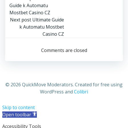
Post
Guide k Automatu
navigation
Mostbet Casino CZ
Post
Next post
Ultimate Guide
k Automatu Mostbet
navigation
Casino CZ
Comments are closed
© 2026 QuickMove Moderators. Created for free using
WordPress and
Colibri
Skip to content
Open toolbar
Accessibility Tools