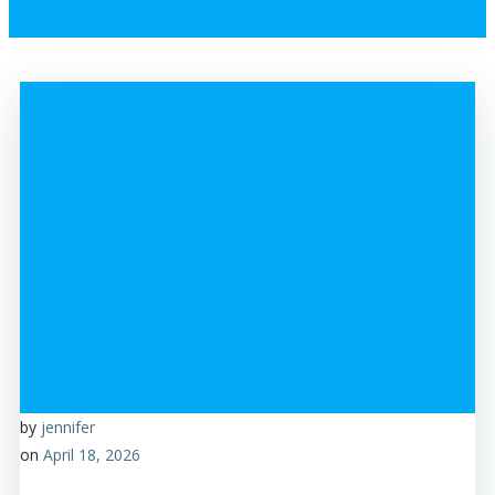
by
jennifer
on
April 18, 2026