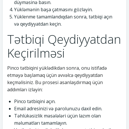
düyməsinə basın.
Yükləmənin başa çatmasını gözləyin.
Yüklenme tamamlandıqdan sonra, tətbiqi açın
və qeydiyyatdan keçin.
Tətbiqi Qeydiyyatdan
Keçirilməsi
Pinco tətbiqini yüklədikdən sonra, onu istifadə
etməyə başlamaq üçün əvvəlcə qeydiyyatdan
keçməlisiniz. Bu prosesi asanlaşdırmaq üçün
addımları izləyin:
Pinco tətbiqini açın.
Email adresinizi və parolunuzu daxil edin.
Təhlükəsizlik məsələləri üçün lazım olan
məlumatları tamamlayın.