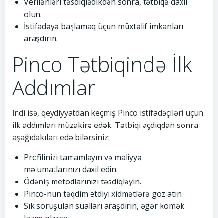
Verilənləri təsdiqlədikdən sonra, tətbiqə daxil
olun.
İstifadəyə başlamaq üçün müxtəlif imkanları
araşdırın.
Pinco Tətbiqində İlk
Addımlar
İndi isə, qeydiyyatdan keçmiş Pinco istifadəçiləri üçün
ilk addımları müzakirə edək. Tətbiqi açdıqdan sonra
aşağıdakıları edə bilərsiniz:
Profilinizi tamamlayın və maliyyə
məlumatlarınızı daxil edin.
Ödəniş metodlarınızı təsdiqləyin.
Pinco-nun təqdim etdiyi xidmətlərə göz atın.
Sık soruşulan sualları araşdırın, əgər kömək