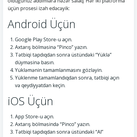
olduğunuz addımlara nəzər salaq. Hər iki platforma
üçün prosesi izah edəcəyik:
Android Üçün
Google Play Store-u açın.
Axtarış bölməsinə “Pinco” yazın.
Tətbiqi tapdıqdan sonra üstündəki “Yüklə”
düyməsinə basın.
Yükləmənin tamamlanmasını gözləyin.
Yüklenme tamamlandıqdan sonra, tətbiqi açın
və qeydiyyatdan keçin.
iOS Üçün
App Store-u açın.
Axtarış bölməsində “Pinco” yazın.
Tətbiqi tapdıqdan sonra üstündəki “Al”