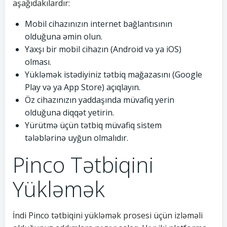
aşağıdakılardır:
Mobil cihazınızın internet bağlantısının
olduğuna əmin olun.
Yaxşı bir mobil cihazın (Android və ya iOS)
olması.
Yükləmək istədiyiniz tətbiq mağazasını (Google
Play və ya App Store) açıqlayın.
Öz cihazınızın yaddaşında müvafiq yerin
olduğuna diqqət yetirin.
Yürütmə üçün tətbiq müvafiq sistem
tələblərinə uyğun olmalıdır.
Pinco Tətbiqini
Yükləmək
İndi Pinco tətbiqini yükləmək prosesi üçün izləməli