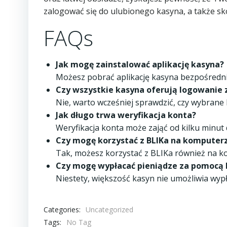
zalogować się do ulubionego kasyna, a także skor
FAQs
Jak mogę zainstalować aplikację kasyna?
Możesz pobrać aplikację kasyna bezpośrednio
Czy wszystkie kasyna oferują logowanie 
Nie, warto wcześniej sprawdzić, czy wybrane
Jak długo trwa weryfikacja konta?
Weryfikacja konta może zająć od kilku minut d
Czy mogę korzystać z BLIKa na komputer
Tak, możesz korzystać z BLIKa również na ko
Czy mogę wypłacać pieniądze za pomocą 
Niestety, większość kasyn nie umożliwia wyp
Categories:
Uncategorized
Tags:
No Tag