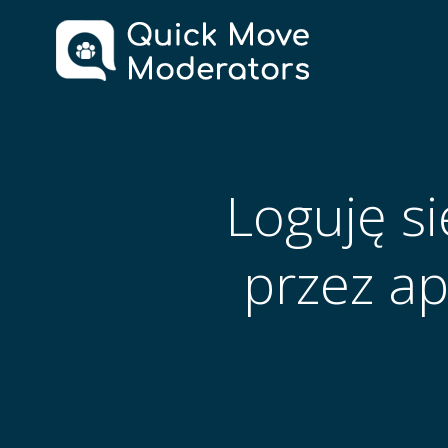
Skip
to
content
Loguję si
przez ap