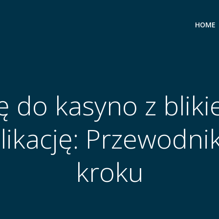
HOME
ę do kasyno z blik
likację: Przewodni
kroku