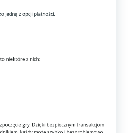
 jedną z opcji płatności.
o niektóre z nich:
zpoczęcie gry. Dzięki bezpiecznym transakcjom
wodnikiem, każdy może szybko i bezproblemowo