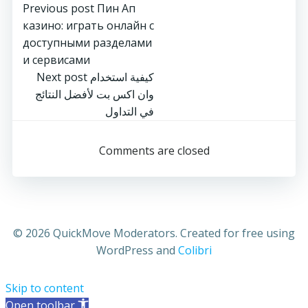
Post
Previous post
Пин Ап
казино: играть онлайн с
navigation
доступными разделами
и сервисами
Post
كيفية استخدام
Next post
وان اكس بت لأفضل النتائج
navigation
في التداول
Comments are closed
© 2026 QuickMove Moderators. Created for free using
WordPress and
Colibri
Skip to content
Open toolbar