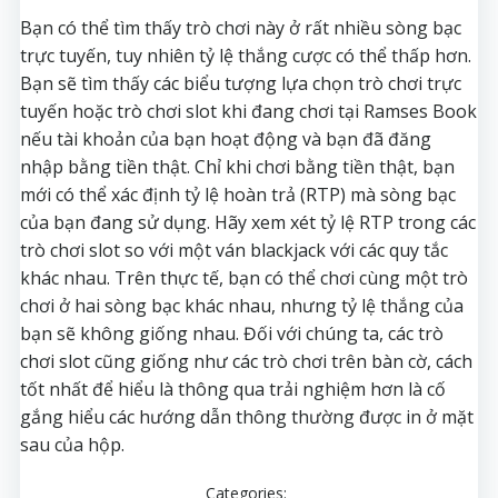
Bạn có thể tìm thấy trò chơi này ở rất nhiều sòng bạc
trực tuyến, tuy nhiên tỷ lệ thắng cược có thể thấp hơn.
Bạn sẽ tìm thấy các biểu tượng lựa chọn trò chơi trực
tuyến hoặc trò chơi slot khi đang chơi tại Ramses Book
nếu tài khoản của bạn hoạt động và bạn đã đăng
nhập bằng tiền thật. Chỉ khi chơi bằng tiền thật, bạn
mới có thể xác định tỷ lệ hoàn trả (RTP) mà sòng bạc
của bạn đang sử dụng. Hãy xem xét tỷ lệ RTP trong các
trò chơi slot so với một ván blackjack với các quy tắc
khác nhau. Trên thực tế, bạn có thể chơi cùng một trò
chơi ở hai sòng bạc khác nhau, nhưng tỷ lệ thắng của
bạn sẽ không giống nhau. Đối với chúng ta, các trò
chơi slot cũng giống như các trò chơi trên bàn cờ, cách
tốt nhất để hiểu là thông qua trải nghiệm hơn là cố
gắng hiểu các hướng dẫn thông thường được in ở mặt
sau của hộp.
Categories: