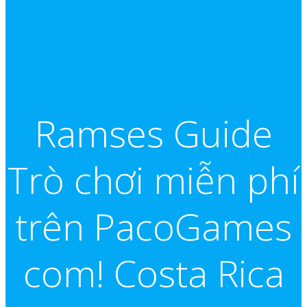
Ramses Guide
Trò chơi miễn phí
trên PacoGames
com! Costa Rica