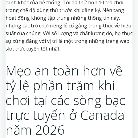
cạnh khác của hệ thống. Tôi đã thử hơn 10 trò chơi
trong chế độ dùng thử trước khi đăng ký. Nền tảng
hoạt động không tập trung những thông tin này,
nhưng các trò chơi riêng lẻ cố gắng trung thực về hiệu
suất của chúng. Với số lượng và chất lượng đó, họ thực
sự xứng đáng với vị trí là một trong những trang web
slot trực tuyến tốt nhất.
Mẹo an toàn hơn về
tỷ lệ phần trăm khi
chơi tại các sòng bạc
trực tuyến ở Canada
năm 2026