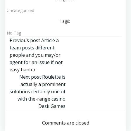
Uncategorized
Tags:
No Tag
Post
Previous post
Article a
team posts different
navigation
people and you may/or
agent for an issue if not
easy banter
Post
Next post
Roulette is
actually a prominent
navigation
solutions certainly one of
with the-range casino
Desk Games
Comments are closed