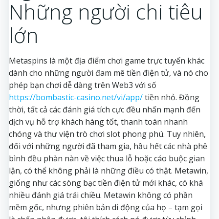
Những người chi tiêu
lớn
Metaspins là một địa điểm chơi game trực tuyến khác
dành cho những người đam mê tiền điện tử, và nó cho
phép bạn chơi dễ dàng trên Web3 với số
https://bombastic-casino.net/vi/app/
tiền nhỏ. Đồng
thời, tất cả các đánh giá tích cực đều nhấn mạnh đến
dịch vụ hỗ trợ khách hàng tốt, thanh toán nhanh
chóng và thư viện trò chơi slot phong phú. Tuy nhiên,
đối với những người đã tham gia, hầu hết các nhà phê
bình đều phàn nàn về việc thua lỗ hoặc cáo buộc gian
lận, có thể không phải là những điều có thật. Metawin,
giống như các sòng bạc tiền điện tử mới khác, có khá
nhiều đánh giá trái chiều. Metawin không có phần
mềm gốc, nhưng phiên bản di động của họ – tạm gọi