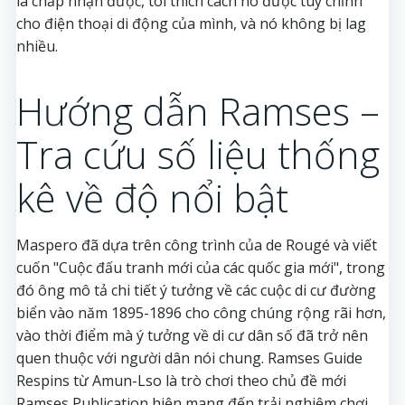
là chấp nhận được, tôi thích cách nó được tùy chỉnh
cho điện thoại di động của mình, và nó không bị lag
nhiều.
Hướng dẫn Ramses –
Tra cứu số liệu thống
kê về độ nổi bật
Maspero đã dựa trên công trình của de Rougé và viết
cuốn "Cuộc đấu tranh mới của các quốc gia mới", trong
đó ông mô tả chi tiết ý tưởng về các cuộc di cư đường
biển vào năm 1895-1896 cho công chúng rộng rãi hơn,
vào thời điểm mà ý tưởng về di cư dân số đã trở nên
quen thuộc với người dân nói chung. Ramses Guide
Respins từ Amun-Lso là trò chơi theo chủ đề mới
Ramses Publication hiện mang đến trải nghiệm chơi