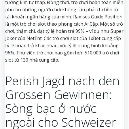
tường kim tự tháp. Đồng thời, trò chơi hoàn toàn miễn
phí cho những người chơi không cần phải chi tiền từ
tài khoản ngân hàng của mình. Ramses Guide Position
là một trò chơi slot theo phong cách Ai Cập. Một số trò
chơi, thậm chí, đạt tỷ lệ hoàn trả 99% – ví dụ như Super
Joker của NetEnt.
Các trò chơi slot của 1xBet cung cấp
tỷ lệ hoàn trả khác nhau, với tỷ lệ trung bình khoảng
96%. Thư viện trò chơi bao gồm hơn 510.000 trò chơi
slot từ 130 nhà cung cấp.
Perish Jagd nach den
Grossen Gewinnen:
Sòng bạc ở nước
ngoài cho Schweizer