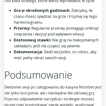
Oto kilka strategii, które warto wprowadzić w życie:
Gra w określonych godzinach:
Zdecyduj, ile
czasu chcesz spędzać na grze i trzymaj się tego
harmonogramu.
Przerwy:
Regularne przerwy pomagają uniknąć
zmęczenia i decyzji pod wpływem emocji.
Dostosowuj stawki:
Nie graj na maksymalnych
zakładach, jeśli nie czujesz się pewnie.
Dokumentacja:
Śledź wszystko, co robisz, aby
mieć pełny obraz swoich sesji.
Podsumowanie
Śledzenie sesji po zalogowaniu do kasyna Mostbet jest
nie tylko korzystne, ale i niezbędne dla zdrowej gry.
Poprzez odpowiednie narzędzia i strategie możesz
skuteczniej kontrolować swoje wydatki, analizować