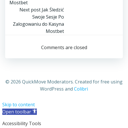
Mostbet
Post
Next post
Jak Śledzić
Swoje Sesje Po
navigation
Zalogowaniu do Kasyna
Mostbet
Comments are closed
© 2026 QuickMove Moderators. Created for free using
WordPress and
Colibri
Skip to content
Open toolbar
Accessibility Tools