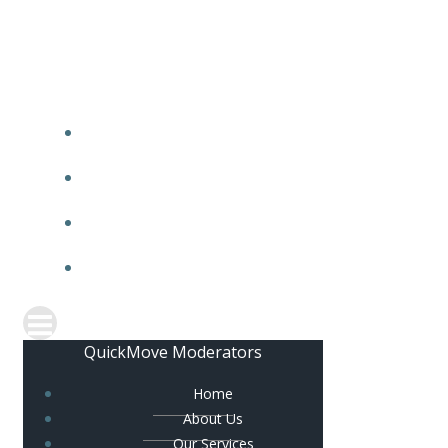
Skip
to
content
HOME
ABOUT US
OUR SERVICES
CONTACT US
QuickMove Moderators
Home
About Us
Our Services