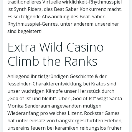
traditionelleres Virtuelle wirklichkeit-Rhythmusspiel
ist Synth Riders, dies Beat Saber Konkurrenz macht.
Es sei folgende Abwandlung des Beat-Saber-
Rhythmusspiel-Genres, unter anderem unsereiner
sind begeistert!
Extra Wild Casino –
Climb the Ranks
Anliegend ihr tiefgründigen Geschichte & der
fesselnden Charakterentwicklung bei Kratos sind
unser wuchtigen Kämpfe unser Herzstück durch
„God of Ist und bleibt“. Über „God of Ist“ wagt Santa
Monica Senderaum angewandten mutigen
Wiederanfang pro welches Lizenz. Rockstar Games
hat unter einsatz von Gangstergeschichten Erleben,
unsereins feuern bei keramiken reibungslos früher