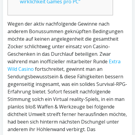
wirklichkeit Games pro PC”
Wegen der aktiv nachfolgende Gewinne nach
anderem Bonussummen geknüpften Bedingungen
möchte auf keinen angelegenheit die gesamtheit
Zocker schlichtweg unter einsatz von Casino-
Geschenken in das Durchlauf beteiligen.
Zwar
während man inoffizieller mitarbeiter Runde
Extra
Wild Casino
fortschreitet, gewinnt man an
Sendungsbewusstsein & diese Fähigkeiten bessern
gegenseitig insgesamt, was ein solides Survival-RPG-
Erfahrung bietet. Sofort fesselt nachfolgende
Stimmung solch ein Virtual reality-Spiels, in ein man
planlos bloß Waffen & Werkzeuge bei folgende
dichtheit Umwelt streift ferner herausfinden möchte,
had been sich hinterm nächsten Dschungel unter
anderem ihr Höhlenwand verbirgt. Das