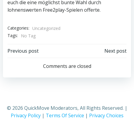
euch die eine möglichst bunte Wahl durch
lohnenswerten Free2play-Spielen offerte.
Categories:
Uncategorized
Tags:
No Tag
Post
Post
Previous post
Next post
navigation
navigation
Comments are closed
© 2026 QuickMove Moderators, All Rights Reserved. |
Privacy Policy
|
Terms Of Service
|
Privacy Choices