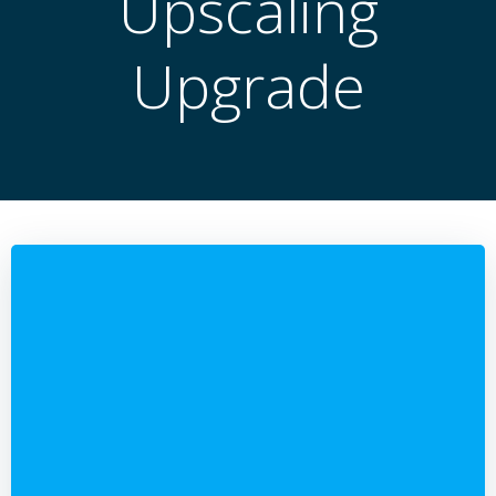
Upscaling
Upgrade