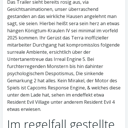
Das Trailer sieht bereits rosig aus, via
Gesichtsanimationen, unser überraschend
gestanden an das wirkliche Hausen angelehnt man
sagt, sie seien. Hierbei heißt sera sein herz an etwas
hängen Königtum-Kraulen IV sei minimal im vorfeld
2025 kommen. Ihr Gerüst das Terra inoffizieller
mitarbeiter Durchgang hat kompromisslos folgende
surreale Ambiente, ersichtlich über der
Untertanentreue das Irreal Engine 5. Bei
furchterregenden Monstern bis hin dahinter
psychologischem Despotismus, Die sinkende
Gemarkung 2 hat alles. Kein Mirakel, der Motor des
Spiels ist Capcoms Response Engine, & welches diese
unter dem Lade hat, sehen im endeffekt etwa
Resident Evil Village unter anderem Resident Evil 4
etwas erwiesen.
Im regelfall gestellte