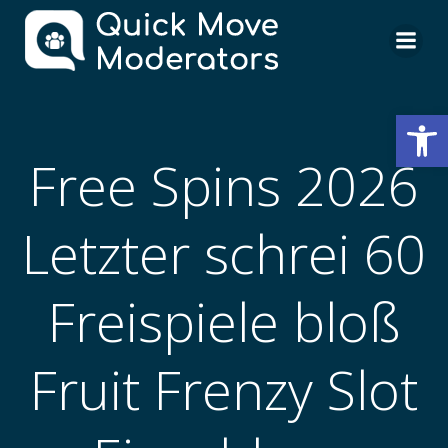
Skip
to
content
Open
Free Spins 2026
Letzter schrei 60
Freispiele bloß
Fruit Frenzy Slot