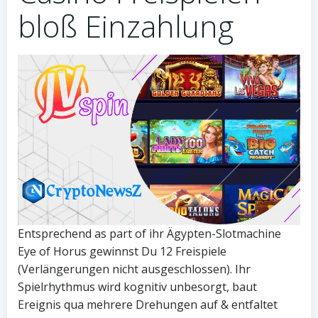
bloß Einzahlung
Entsprechend as part of ihr Ägypten-Slotmachine
Eye of Horus gewinnst Du 12 Freispiele
(Verlängerungen nicht ausgeschlossen). Ihr
Spielrhythmus wird kognitiv unbesorgt, baut
Ereignis qua mehrere Drehungen auf & entfaltet