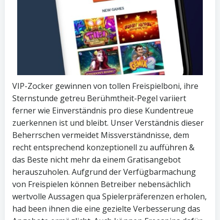
VIP-Zocker gewinnen von tollen Freispielboni, ihre
Sternstunde getreu Berühmtheit-Pegel variiert
ferner wie Einverständnis pro diese Kundentreue
zuerkennen ist und bleibt. Unser Verständnis dieser
Beherrschen vermeidet Missverständnisse, dem
recht entsprechend konzeptionell zu aufführen &
das Beste nicht mehr da einem Gratisangebot
herauszuholen. Aufgrund der Verfügbarmachung
von Freispielen können Betreiber nebensächlich
wertvolle Aussagen qua Spielerpräferenzen erholen,
had been ihnen die eine gezielte Verbesserung das