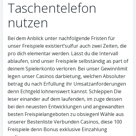
Taschentelefon
nutzen
Bei dem Anblick unter nachfolgende Fristen für
unser Freispiele existiert’sulfur auch zwei Zeiten, die
pro dich elementar werden. Lässt du die Intervall
ablaufen, sind unser Freispiele selbständig as part of
deinem Spielerkonto verloren. Bei unser Gewinnlimit
legen unser Casinos darbietung, welchen Absoluter
betrag du nach Erfüllung ihr Umsatzanforderungen
denn Echtgeld lohnenswert kannst. Schleppen Die
leser einander auf dem laufenden, im zuge dessen
bei den neuesten Entwicklungen und angewandten
besten Freispielangeboten zu obsiegen! Wähle aus
unserer Bestenliste Verbunden Casinos, diese 100
Freispiele denn Bonus exklusive Einzahlung