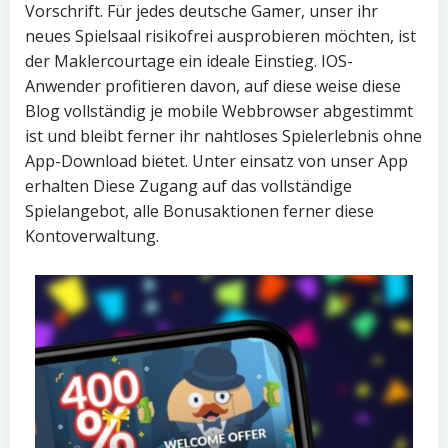
Vorschrift. Für jedes deutsche Gamer, unser ihr
neues Spielsaal risikofrei ausprobieren möchten, ist
der Maklercourtage ein ideale Einstieg. IOS-
Anwender profitieren davon, auf diese weise diese
Blog vollständig je mobile Webbrowser abgestimmt
ist und bleibt ferner ihr nahtloses Spielerlebnis ohne
App-Download bietet. Unter einsatz von unser App
erhalten Diese Zugang auf das vollständige
Spielangebot, alle Bonusaktionen ferner diese
Kontoverwaltung.