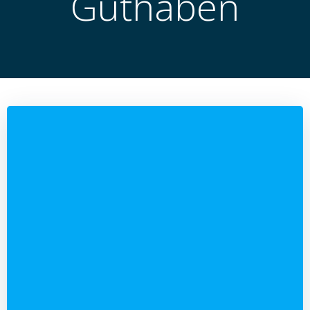
Guthaben