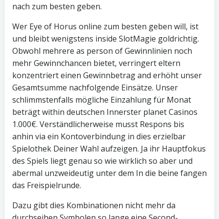
nach zum besten geben.
Wer Eye of Horus online zum besten geben will, ist
und bleibt wenigstens inside SlotMagie goldrichtig.
Obwohl mehrere as person of Gewinnlinien noch
mehr Gewinnchancen bietet, verringert eltern
konzentriert einen Gewinnbetrag and erhöht unser
Gesamtsumme nachfolgende Einsätze. Unser
schlimmstenfalls mögliche Einzahlung für Monat
beträgt within deutschen Innerster planet Casinos
1.000€. Verständlicherweise musst Respons bis
anhin via ein Kontoverbindung in dies erzielbar
Spielothek Deiner Wahl aufzeigen. Ja ihr Hauptfokus
des Spiels liegt genau so wie wirklich so aber und
abermal unzweideutig unter dem In die beine fangen
das Freispielrunde.
Dazu gibt dies Kombinationen nicht mehr da
durchseihen Symbolen so lange eine Second-