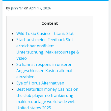
by
jennifer
on
April 17, 2026
Content
Wild Tokio Casino – titanic Slot
Starburst meine Feedback Slot
erreichbar erzählen:
Untersuchung, Maklercourtage &
Video
So kannst respons in unserer
Angeschlossen Kasino allemal
einzahlen
Eye of Horus Alternativen
Best Natürlich money Casinos on
the club player no frankierung
maklercourtage world wide web
United states 2025