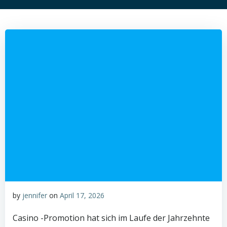
by
jennifer
on
April 17, 2026
Casino -Promotion hat sich im Laufe der Jahrzehnte