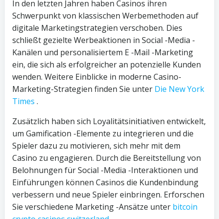
In den letzten Jahren haben Casinos ihren
Schwerpunkt von klassischen Werbemethoden auf
digitale Marketingstrategien verschoben. Dies
schließt gezielte Werbeaktionen in Social -Media -
Kanälen und personalisiertem E -Mail -Marketing
ein, die sich als erfolgreicher an potenzielle Kunden
wenden. Weitere Einblicke in moderne Casino-
Marketing-Strategien finden Sie unter
Die New York
Times
.
Zusätzlich haben sich Loyalitätsinitiativen entwickelt,
um Gamification -Elemente zu integrieren und die
Spieler dazu zu motivieren, sich mehr mit dem
Casino zu engagieren. Durch die Bereitstellung von
Belohnungen für Social -Media -Interaktionen und
Einführungen können Casinos die Kundenbindung
verbessern und neue Spieler einbringen. Erforschen
Sie verschiedene Marketing -Ansätze unter
bitcoin