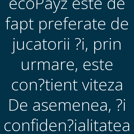
ecoPayz este de
fapt preferate de
jucatorii ?i, prin
urmare, este
con?tient viteza
De asemenea, ?i
confiden?ialitatea