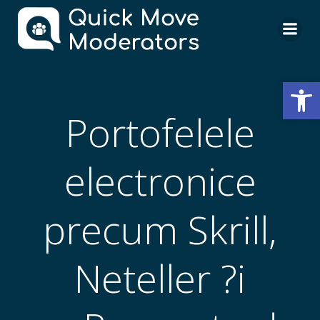
Skip
to
content
Open
Portofelele
electronice
precum Skrill,
Neteller ?i