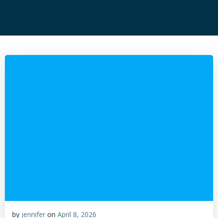
by
jennifer
on
April 8, 2026