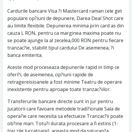
Cardurile bancare Visa ?i Mastercard raman cele get
populare op?iuni de depunere, Darea Deal Shot care
au limite flexibile. Depunerea minima prin card as din
cauza L RON, pentru ca marginea maxima poate nu
se poate ajunge la al zecelea,000 RON pentru fiecare
tranzac?ie, stabilit tipul cardului De asemenea, ?i
banca emitenta.
Aceste mod proceseaza depunerile rapid in timp ce
oferi?i, de asemenea, op?iuni rapide de
retragereisioanele a fost minime Teatru de operare
inexistente pentru aproape toate tranzac?iilor.
Transferurile bancare directe sunt in jur pentru
jucatorii care favoare metodele tradi?ionale Sala de
opera?ie care necesita sa efectueze Tranzac?ii poate
ob?ine mari. Totu?i durata procesare a fi extins (1-
trei zile lucratoare), aceasta mod da siguran?a