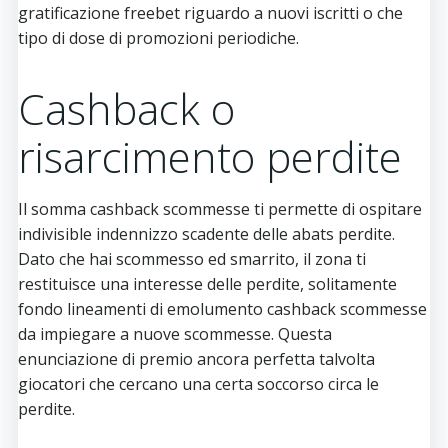
gratificazione freebet riguardo a nuovi iscritti o che
tipo di dose di promozioni periodiche.
Cashback o
risarcimento perdite
Il somma cashback scommesse ti permette di ospitare
indivisible indennizzo scadente delle abats perdite.
Dato che hai scommesso ed smarrito, il zona ti
restituisce una interesse delle perdite, solitamente
fondo lineamenti di emolumento cashback scommesse
da impiegare a nuove scommesse. Questa
enunciazione di premio ancora perfetta talvolta
giocatori che cercano una certa soccorso circa le
perdite.