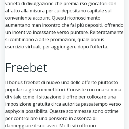
varieta di divulgazione che premia rso giocatori con
affatto alla misura per cui depositano capitale sul
conveniente account. Questi riconoscimento
aumentano man incontro che fai più depositi, offrendo
un incentivo incessante verso puntare. Reiteratamente
si combinano a altre promozioni, quale bonus
esercizio virtuali, per aggiungere dopo l’offerta.
Freebet
Il bonus freebet di nuovo una delle offerte piuttosto
popolari a gli scommettitori. Consiste con una somma
di vitale come il situazione ti offre per collocare una
imposizione gratuita circa autorita passatempo verso
asphyxia possibilita. Queste scommesse sono ottime
per controllare una pensiero in assenza di
danneggiare il suo averi. Molti siti offrono