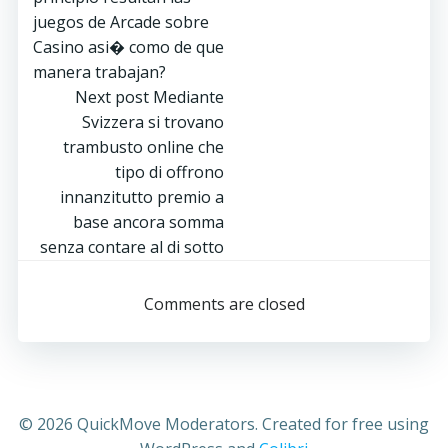
navigation
juegos de Arcade sobre
Casino asi� como de que
manera trabajan?
Post
Next post
Mediante
Svizzera si trovano
navigation
trambusto online che
tipo di offrono
innanzitutto premio a
base ancora somma
senza contare al di sotto
Comments are closed
© 2026 QuickMove Moderators. Created for free using