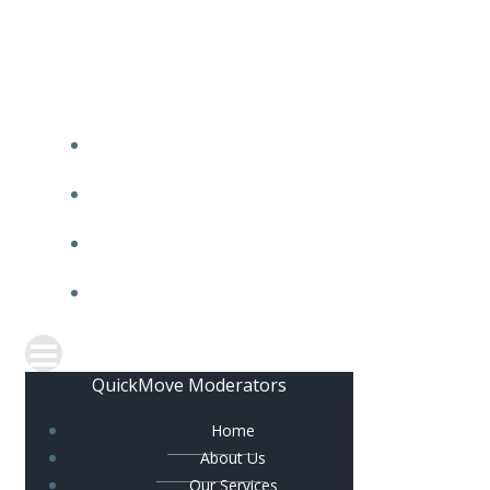
Skip
to
content
HOME
ABOUT US
OUR SERVICES
CONTACT US
QuickMove Moderators
Home
About Us
Our Services