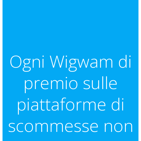
Ogni Wigwam di
premio sulle
piattaforme di
scommesse non