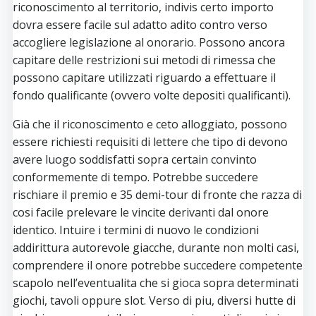
riconoscimento al territorio, indivis certo importo
dovra essere facile sul adatto adito contro verso
accogliere legislazione al onorario. Possono ancora
capitare delle restrizioni sui metodi di rimessa che
possono capitare utilizzati riguardo a effettuare il
fondo qualificante (ovvero volte depositi qualificanti).
Già che il riconoscimento e ceto alloggiato, possono
essere richiesti requisiti di lettere che tipo di devono
avere luogo soddisfatti sopra certain convinto
conformemente di tempo. Potrebbe succedere
rischiare il premio e 35 demi-tour di fronte che razza di
cosi facile prelevare le vincite derivanti dal onore
identico. Intuire i termini di nuovo le condizioni
addirittura autorevole giacche, durante non molti casi,
comprendere il onore potrebbe succedere competente
scapolo nell’eventualita che si gioca sopra determinati
giochi, tavoli oppure slot. Verso di piu, diversi hutte di