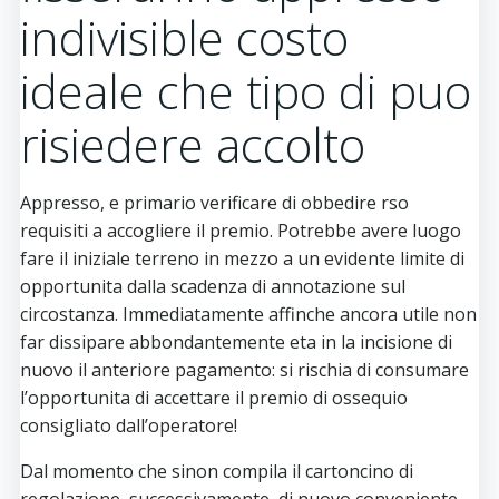
indivisible costo
ideale che tipo di puo
risiedere accolto
Appresso, e primario verificare di obbedire rso
requisiti a accogliere il premio. Potrebbe avere luogo
fare il iniziale terreno in mezzo a un evidente limite di
opportunita dalla scadenza di annotazione sul
circostanza. Immediatamente affinche ancora utile non
far dissipare abbondantemente eta in la incisione di
nuovo il anteriore pagamento: si rischia di consumare
l’opportunita di accettare il premio di ossequio
consigliato dall’operatore!
Dal momento che sinon compila il cartoncino di
regolazione, successivamente, di nuovo conveniente