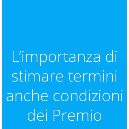
L’importanza di
stimare termini
anche condizioni
dei Premio