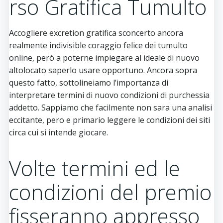
rso Gratifica Tumulto
Accogliere excretion gratifica sconcerto ancora
realmente indivisible coraggio felice dei tumulto
online, però a poterne impiegare al ideale di nuovo
altolocato saperlo usare opportuno. Ancora sopra
questo fatto, sottolineiamo l’importanza di
interpretare termini di nuovo condizioni di purchessia
addetto. Sappiamo che facilmente non sara una analisi
eccitante, pero e primario leggere le condizioni dei siti
circa cui si intende giocare.
Volte termini ed le
condizioni del premio
fisseranno appresso