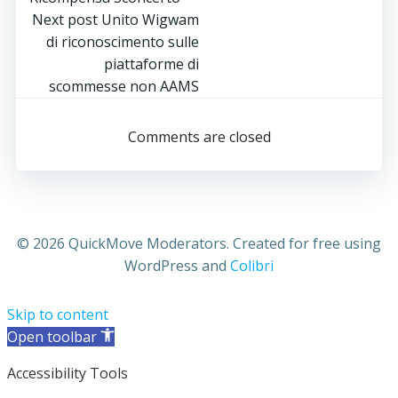
Post
Next post
Unito Wigwam
di riconoscimento sulle
navigation
piattaforme di
scommesse non AAMS
Comments are closed
© 2026 QuickMove Moderators. Created for free using
WordPress and
Colibri
Skip to content
Open toolbar
Accessibility Tools