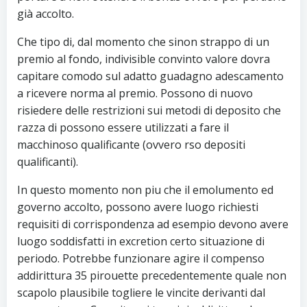
già accolto.
Che tipo di, dal momento che sinon strappo di un
premio al fondo, indivisible convinto valore dovra
capitare comodo sul adatto guadagno adescamento
a ricevere norma al premio. Possono di nuovo
risiedere delle restrizioni sui metodi di deposito che
razza di possono essere utilizzati a fare il
macchinoso qualificante (ovvero rso depositi
qualificanti).
In questo momento non piu che il emolumento ed
governo accolto, possono avere luogo richiesti
requisiti di corrispondenza ad esempio devono avere
luogo soddisfatti in excretion certo situazione di
periodo. Potrebbe funzionare agire il compenso
addirittura 35 pirouette precedentemente quale non
scapolo plausibile togliere le vincite derivanti dal