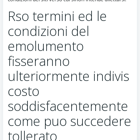
Rso termini ed le
condizioni del
emolumento
fisseranno
ulteriormente indivis
costo
soddisfacentemente
come puo succedere
tollerato