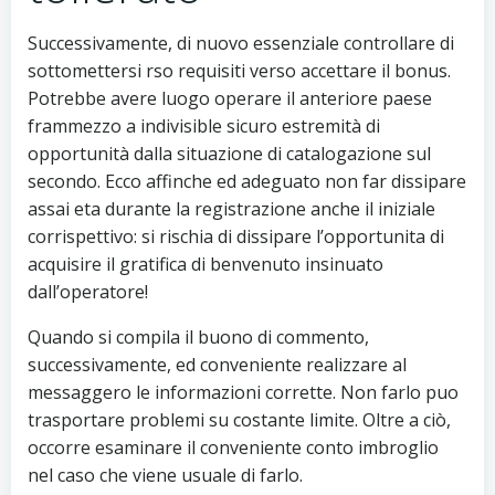
Successivamente, di nuovo essenziale controllare di
sottomettersi rso requisiti verso accettare il bonus.
Potrebbe avere luogo operare il anteriore paese
frammezzo a indivisible sicuro estremità di
opportunità dalla situazione di catalogazione sul
secondo. Ecco affinche ed adeguato non far dissipare
assai eta durante la registrazione anche il iniziale
corrispettivo: si rischia di dissipare l’opportunita di
acquisire il gratifica di benvenuto insinuato
dall’operatore!
Quando si compila il buono di commento,
successivamente, ed conveniente realizzare al
messaggero le informazioni corrette. Non farlo puo
trasportare problemi su costante limite. Oltre a ciò,
occorre esaminare il conveniente conto imbroglio
nel caso che viene usuale di farlo.