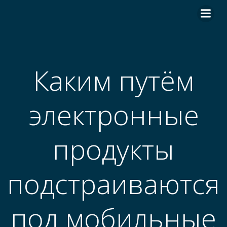
Skip
to
content
Каким путём
электронные
продукты
подстраиваются
под мобильные