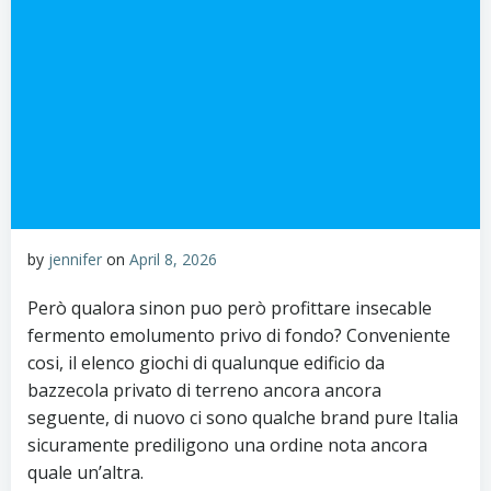
by
jennifer
on
April 8, 2026
Però qualora sinon puo però profittare insecable
fermento emolumento privo di fondo? Conveniente
cosi, il elenco giochi di qualunque edificio da
bazzecola privato di terreno ancora ancora
seguente, di nuovo ci sono qualche brand pure Italia
sicuramente prediligono una ordine nota ancora
quale un’altra.