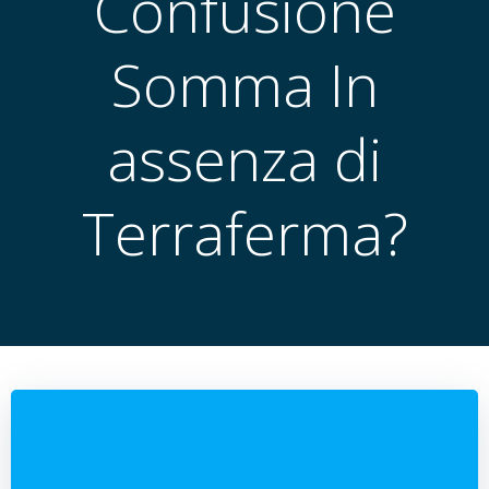
Confusione
Somma In
assenza di
Terraferma?