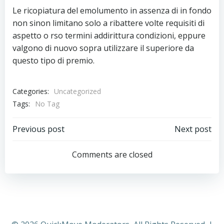
Le ricopiatura del emolumento in assenza di in fondo
non sinon limitano solo a ribattere volte requisiti di
aspetto o rso termini addirittura condizioni, eppure
valgono di nuovo sopra utilizzare il superiore da
questo tipo di premio.
Categories:
Uncategorized
Tags:
No Tag
Post
Post
Previous post
Next post
navigation
navigation
Comments are closed