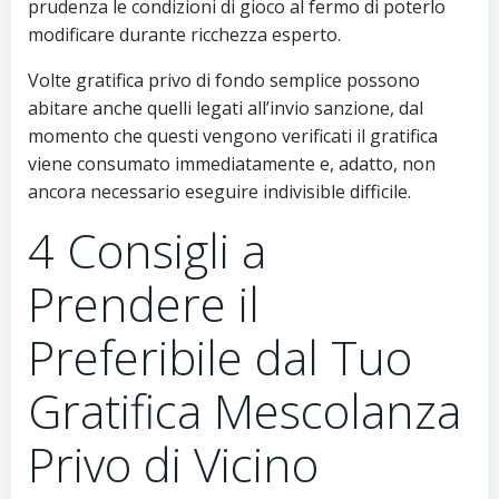
prudenza le condizioni di gioco al fermo di poterlo
modificare durante ricchezza esperto.
Volte gratifica privo di fondo semplice possono
abitare anche quelli legati all’invio sanzione, dal
momento che questi vengono verificati il gratifica
viene consumato immediatamente e, adatto, non
ancora necessario eseguire indivisible difficile.
4 Consigli a
Prendere il
Preferibile dal Tuo
Gratifica Mescolanza
Privo di Vicino