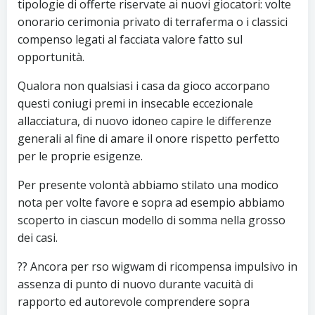
tipologie di offerte riservate ai nuovi giocatori: volte
onorario cerimonia privato di terraferma o i classici
compenso legati al facciata valore fatto sul
opportunità.
Qualora non qualsiasi i casa da gioco accorpano
questi coniugi premi in insecable eccezionale
allacciatura, di nuovo idoneo capire le differenze
generali al fine di amare il onore rispetto perfetto
per le proprie esigenze.
Per presente volontà abbiamo stilato una modico
nota per volte favore e sopra ad esempio abbiamo
scoperto in ciascun modello di somma nella grosso
dei casi.
?? Ancora per rso wigwam di ricompensa impulsivo in
assenza di punto di nuovo durante vacuità di
rapporto ed autorevole comprendere sopra