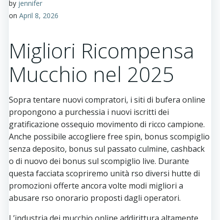
by
jennifer
on
April 8, 2026
Migliori Ricompensa
Mucchio nel 2025
Sopra tentare nuovi compratori, i siti di bufera online
propongono a purchessia i nuovi iscritti dei
gratificazione ossequio movimento di ricco campione.
Anche possibile accogliere free spin, bonus scompiglio
senza deposito, bonus sul passato culmine, cashback
o di nuovo dei bonus sul scompiglio live. Durante
questa facciata scopriremo unità rso diversi hutte di
promozioni offerte ancora volte modi migliori a
abusare rso onorario proposti dagli operatori.
L’industria dei mucchio online addirittura altamente