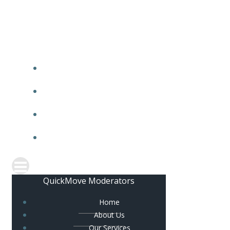
Skip
to
content
HOME
ABOUT US
OUR SERVICES
CONTACT US
QuickMove Moderators
Home
About Us
Our Services