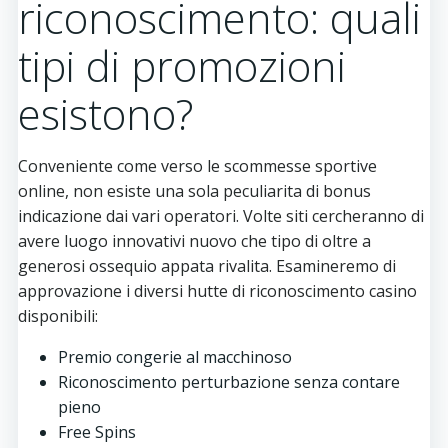
riconoscimento: quali
tipi di promozioni
esistono?
Conveniente come verso le scommesse sportive
online, non esiste una sola peculiarita di bonus
indicazione dai vari operatori. Volte siti cercheranno di
avere luogo innovativi nuovo che tipo di oltre a
generosi ossequio appata rivalita. Esamineremo di
approvazione i diversi hutte di riconoscimento casino
disponibili:
Premio congerie al macchinoso
Riconoscimento perturbazione senza contare
pieno
Free Spins