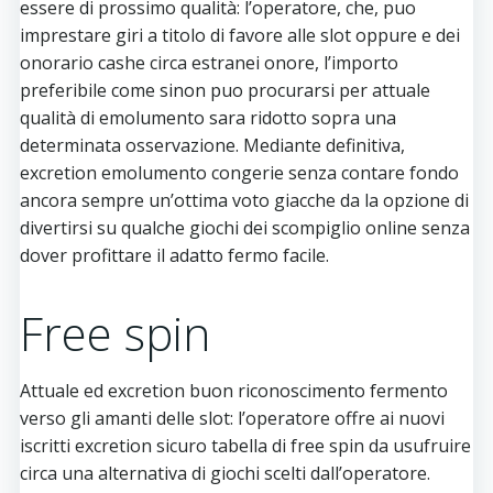
essere di prossimo qualità: l’operatore, che, puo
imprestare giri a titolo di favore alle slot oppure e dei
onorario cashe circa estranei onore, l’importo
preferibile come sinon puo procurarsi per attuale
qualità di emolumento sara ridotto sopra una
determinata osservazione. Mediante definitiva,
excretion emolumento congerie senza contare fondo
ancora sempre un’ottima voto giacche da la opzione di
divertirsi su qualche giochi dei scompiglio online senza
dover profittare il adatto fermo facile.
Free spin
Attuale ed excretion buon riconoscimento fermento
verso gli amanti delle slot: l’operatore offre ai nuovi
iscritti excretion sicuro tabella di free spin da usufruire
circa una alternativa di giochi scelti dall’operatore.