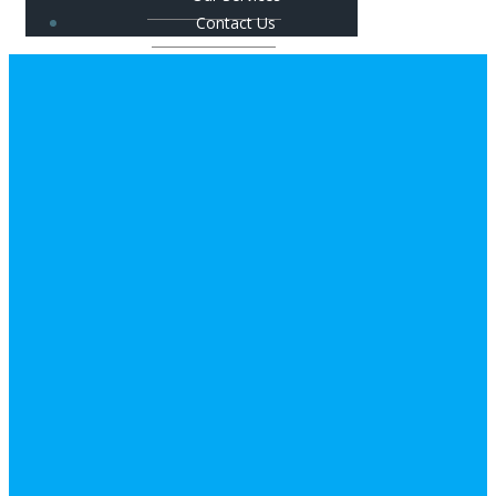
Contact Us