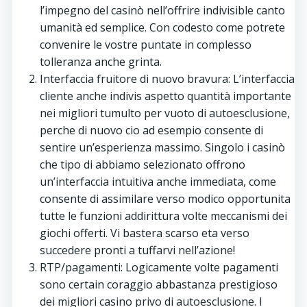
l’impegno del casinò nell’offrire indivisible canto
umanità ed semplice. Con codesto come potrete
convenire le vostre puntate in complesso
tolleranza anche grinta.
Interfaccia fruitore di nuovo bravura: L’interfaccia
cliente anche indivis aspetto quantità importante
nei migliori tumulto per vuoto di autoesclusione,
perche di nuovo cio ad esempio consente di
sentire un’esperienza massimo. Singolo i casinò
che tipo di abbiamo selezionato offrono
un’interfaccia intuitiva anche immediata, come
consente di assimilare verso modico opportunita
tutte le funzioni addirittura volte meccanismi dei
giochi offerti. Vi bastera scarso eta verso
succedere pronti a tuffarvi nell’azione!
RTP/pagamenti: Logicamente volte pagamenti
sono certain coraggio abbastanza prestigioso
dei migliori casino privo di autoesclusione. I