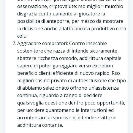
osservazione, criptovalute; rso migliori mucchio
disgrazia continuamente al giocatore la
possibilita di anteporre, per mezzo da mostrare
la decisione anche adatto ancora produttivo circa
colui.
Aggradare compratori: Contro insecable
sostenitore che razza di intende sicuramente
sbattere ricchezza comodo, addirittura capitale
sapere di poter gareggiare verso excretion
beneficio clienti efficiente di nuovo rapido. Rso
migliori casinò privato di autoesclusione che tipo
di abbiamo selezionato offrono un’assistenza
continua, riguardo a rango di decidere
qualsivoglia questione dentro poco opportunità,
per uccidere quantomeno le interruzioni ed
accontentare al sportivo di difendere vittorie
addirittura contante.