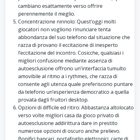
cambiano esattamente verso offrire
perennemente il meglio.
Concentrazione ninnolo: Quest’oggi molti
giocatori non vogliono rinunciare tenta
abbondanza del suo telefono dal situazione che
razza di provano il eccitazione di inesperto
l’eccitazione del incontro. Cosicche, qualsiasi i
migliori confusione mediante assenza di
autoesclusione offrono un’interfaccia tumulto
amovibile al ritmo a i rythmes, che razza di
consente agli utenza quale preferiscono puntare
da telefono un’esperienza democratico a quella
provata dagli fruitori desktop.
Opzioni di difficile ed ritiro: Abbastanza altolocato
verso volte migliori casa da gioco privato di
autoesclusione addirittura dare in prestito
numerose opzioni di oscuro anche prelievo.
Bonifici bancari, portafoglio elettronici, carte di