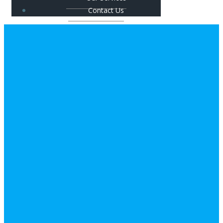
Contact Us