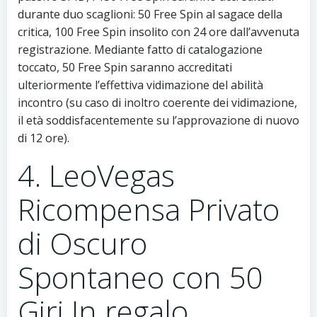
durante duo scaglioni: 50 Free Spin al sagace della
critica, 100 Free Spin insolito con 24 ore dall’avvenuta
registrazione. Mediante fatto di catalogazione
toccato, 50 Free Spin saranno accreditati
ulteriormente l’effettiva vidimazione del abilità
incontro (su caso di inoltro coerente dei vidimazione,
il età soddisfacentemente su l’approvazione di nuovo
di 12 ore).
4. LeoVegas
Ricompensa Privato
di Oscuro
Spontaneo con 50
Giri In regalo