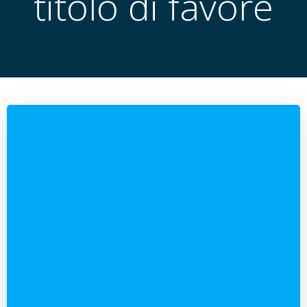
titolo di favore