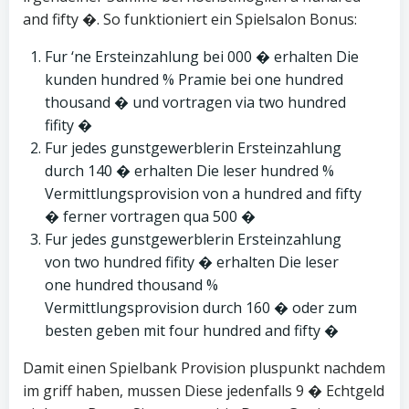
and fifty �. So funktioniert ein Spielsalon Bonus:
Fur ‘ne Ersteinzahlung bei 000 � erhalten Die
kunden hundred % Pramie bei one hundred
thousand � und vortragen via two hundred
fifity �
Fur jedes gunstgewerblerin Ersteinzahlung
durch 140 � erhalten Die leser hundred %
Vermittlungsprovision von a hundred and fifty
� ferner vortragen qua 500 �
Fur jedes gunstgewerblerin Ersteinzahlung
von two hundred fifity � erhalten Die leser
one hundred thousand %
Vermittlungsprovision durch 160 � oder zum
besten geben mit four hundred and fifty �
Damit einen Spielbank Provision pluspunkt nachdem
im griff haben, mussen Diese jedenfalls 9 � Echtgeld