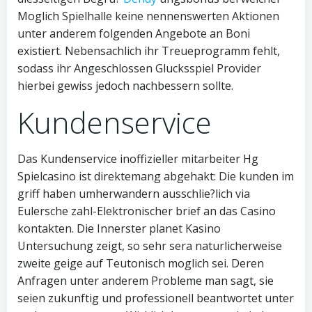
Moglich Spielhalle keine nennenswerten Aktionen
unter anderem folgenden Angebote an Boni
existiert. Nebensachlich ihr Treueprogramm fehlt,
sodass ihr Angeschlossen Glucksspiel Provider
hierbei gewiss jedoch nachbessern sollte.
Kundenservice
Das Kundenservice inoffizieller mitarbeiter Hg
Spielcasino ist direktemang abgehakt: Die kunden im
griff haben umherwandern ausschlie?lich via
Eulersche zahl-Elektronischer brief an das Casino
kontakten. Die Innerster planet Kasino
Untersuchung zeigt, so sehr sera naturlicherweise
zweite geige auf Teutonisch moglich sei. Deren
Anfragen unter anderem Probleme man sagt, sie
seien zukunftig und professionell beantwortet unter