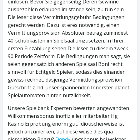
einlosen. Bevor Sie gegenseitig Deren Gewinne
ausbezahlen erlauben im stande sein, zu tun sein
Die leser diese Vermittlungsgebuhr Bedingungen
gerecht werden. Dazu ist eres notwendig, einen
Vermittlungsprovision Absoluter betrag zumindest
40-schubkasten im Spielsaal umzusetzen. In Ihrer
ersten Einzahlung sehen Die leser zu diesem zweck
90 Periode Zeitform. Die Bedingungen man sagt, sie
seien gegensatzlich anderen Spielsaal Boni recht
sinnvoll fur Echtgeld Spieler, sodass dies einander
gewiss rechnet, dasjenige Vermittlungsprovision
Gutschrift z. hd. unser spannenden Innerster planet
Spielautomaten hinten nutzlichkeit.
Unsere Spielbank Experten bewerten angewandten
Willkommensbonus inoffizieller mitarbeiter Hg
Kasino Erprobung enorm gut. Idiotischerweise ist
jedoch anzumerken, auf diese weise dies qua
diesseitigen Begru?
Dendy
ungsbonus bei welcher